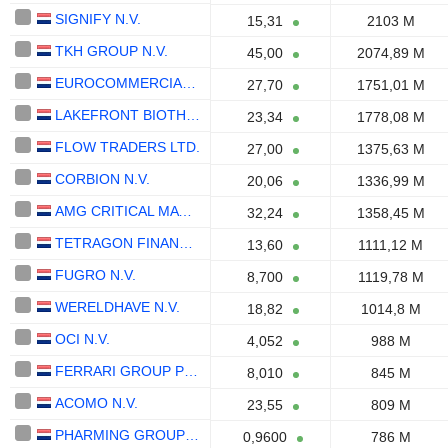
SIGNIFY N.V.
15,31
2103 M
TKH GROUP N.V.
45,00
2074,89 M
EUROCOMMERCIAL PROPERTIES N.V.
27,70
1751,01 M
LAKEFRONT BIOTHERAPEUTICS NV
23,34
1778,08 M
FLOW TRADERS LTD.
27,00
1375,63 M
CORBION N.V.
20,06
1336,99 M
AMG CRITICAL MATERIALS N.V.
32,24
1358,45 M
TETRAGON FINANCIAL GROUP LIMITED
13,60
1111,12 M
FUGRO N.V.
8,700
1119,78 M
WERELDHAVE N.V.
18,82
1014,8 M
OCI N.V.
4,052
988 M
FERRARI GROUP PLC
8,010
845 M
ACOMO N.V.
23,55
809 M
PHARMING GROUP N.V.
0,9600
786 M