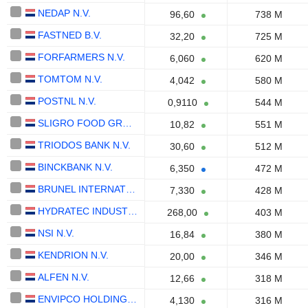
NEDAP N.V.
96,60
738 M
FASTNED B.V.
32,20
725 M
FORFARMERS N.V.
6,060
620 M
TOMTOM N.V.
4,042
580 M
POSTNL N.V.
0,9110
544 M
SLIGRO FOOD GROUP N.V.
10,82
551 M
TRIODOS BANK N.V.
30,60
512 M
BINCKBANK N.V.
6,350
472 M
BRUNEL INTERNATIONAL N.V.
7,330
428 M
HYDRATEC INDUSTRIES N.V.
268,00
403 M
NSI N.V.
16,84
380 M
KENDRION N.V.
20,00
346 M
ALFEN N.V.
12,66
318 M
ENVIPCO HOLDING N.V.
4,130
316 M