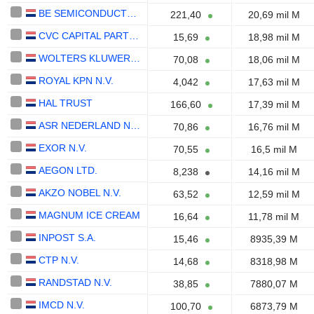
BE SEMICONDUCTOR INDUSTRIES N.V.
221,40
20,69 mil M
CVC CAPITAL PARTNERS PLC
15,69
18,98 mil M
WOLTERS KLUWER N.V.
70,08
18,06 mil M
ROYAL KPN N.V.
4,042
17,63 mil M
HAL TRUST
166,60
17,39 mil M
ASR NEDERLAND N.V.
70,86
16,76 mil M
EXOR N.V.
70,55
16,5 mil M
AEGON LTD.
8,238
14,16 mil M
AKZO NOBEL N.V.
63,52
12,59 mil M
MAGNUM ICE CREAM
16,64
11,78 mil M
INPOST S.A.
15,46
8935,39 M
CTP N.V.
14,68
8318,98 M
RANDSTAD N.V.
38,85
7880,07 M
IMCD N.V.
100,70
6873,79 M