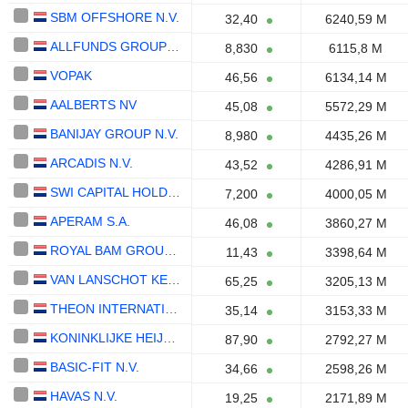
SBM OFFSHORE N.V.
32,40
6240,59 M
ALLFUNDS GROUP PLC
8,830
6115,8 M
VOPAK
46,56
6134,14 M
AALBERTS NV
45,08
5572,29 M
BANIJAY GROUP N.V.
8,980
4435,26 M
ARCADIS N.V.
43,52
4286,91 M
SWI CAPITAL HOLDING LTD.
7,200
4000,05 M
APERAM S.A.
46,08
3860,27 M
ROYAL BAM GROUP N.V.
11,43
3398,64 M
VAN LANSCHOT KEMPEN N.V
65,25
3205,13 M
THEON INTERNATIONAL PLC
35,14
3153,33 M
KONINKLIJKE HEIJMANS N.V.
87,90
2792,27 M
BASIC-FIT N.V.
34,66
2598,26 M
HAVAS N.V.
19,25
2171,89 M