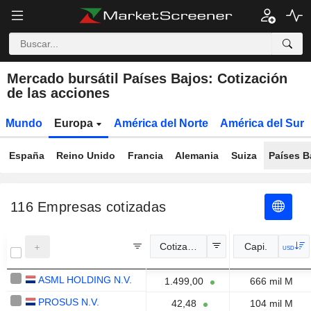
Mercado bursátil Países Bajos: Cotización
de las acciones
Mundo
Europa
América del Norte
América del Sur
España
Reino Unido
Francia
Alemania
Suiza
Países B
116
Empresas cotizadas
Cotización oficial
Capi.
USD
ASML HOLDING N.V.
1.499,00
666 mil M
PROSUS N.V.
42,48
104 mil M