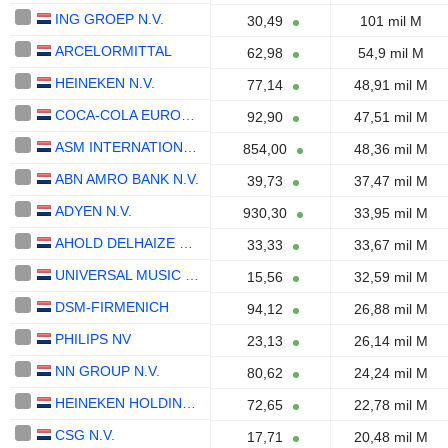
ING GROEP N.V.
30,49
101 mil M
ARCELORMITTAL
62,98
54,9 mil M
HEINEKEN N.V.
77,14
48,91 mil M
COCA-COLA EUROPACIFIC PARTNERS PLC
92,90
47,51 mil M
ASM INTERNATIONAL N.V.
854,00
48,36 mil M
ABN AMRO BANK N.V.
39,73
37,47 mil M
ADYEN N.V.
930,30
33,95 mil M
AHOLD DELHAIZE N.V.
33,33
33,67 mil M
UNIVERSAL MUSIC GROUP N.V.
15,56
32,59 mil M
DSM-FIRMENICH
94,12
26,88 mil M
PHILIPS NV
23,13
26,14 mil M
NN GROUP N.V.
80,62
24,24 mil M
HEINEKEN HOLDING N.V.
72,65
22,78 mil M
CSG N.V.
17,71
20,48 mil M