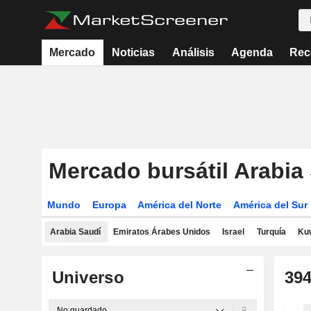
Mercado
Noticias
Análisis
Agenda
Rec
Mercado bursátil Arabia 
Mundo
Europa
América del Norte
América del Sur
Arabia Saudí
Emiratos Árabes Unidos
Israel
Turquía
Ku
Universo
39
No guardado