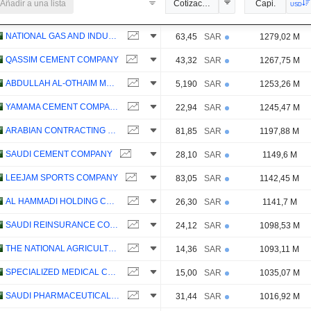
Añadir a una lista
Cotización oficial
Capi.
USD
NATIONAL GAS AND INDUSTRIALIZATION COMPANY
63,45
SAR
1279,02 M
QASSIM CEMENT COMPANY
43,32
SAR
1267,75 M
ABDULLAH AL-OTHAIM MARKETS COMPANY
5,190
SAR
1253,26 M
YAMAMA CEMENT COMPANY
22,94
SAR
1245,47 M
ARABIAN CONTRACTING SERVICES COMPANY
81,85
SAR
1197,88 M
SAUDI CEMENT COMPANY
28,10
SAR
1149,6 M
LEEJAM SPORTS COMPANY
83,05
SAR
1142,45 M
AL HAMMADI HOLDING COMPANY
26,30
SAR
1141,7 M
SAUDI REINSURANCE COMPANY
24,12
SAR
1098,53 M
THE NATIONAL AGRICULTURAL DEVELOPMENT COMPANY
14,36
SAR
1093,11 M
SPECIALIZED MEDICAL COMPANY
15,00
SAR
1035,07 M
SAUDI PHARMACEUTICAL INDUSTRIES AND MEDICAL APPLIANCES CORPORATION
31,44
SAR
1016,92 M