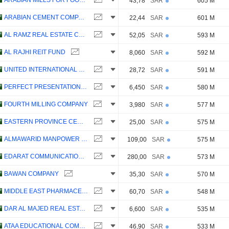
ARABIAN MILLS FOR FOOD PRODUCTS COMPANY
43,78
SAR
605 M
ARABIAN CEMENT COMPANY
22,44
SAR
601 M
AL RAMZ REAL ESTATE COMPANY
52,05
SAR
593 M
AL RAJHI REIT FUND
8,060
SAR
592 M
UNITED INTERNATIONAL HOLDING COMPANY
28,72
SAR
591 M
PERFECT PRESENTATION FOR COMMERCIAL SERVICES COMPANY
6,450
SAR
580 M
FOURTH MILLING COMPANY
3,980
SAR
577 M
EASTERN PROVINCE CEMENT COMPANY
25,00
SAR
575 M
ALMAWARID MANPOWER COMPANY
109,00
SAR
575 M
EDARAT COMMUNICATION AND INFORMATION TECHNOLOGY CO.
280,00
SAR
573 M
BAWAN COMPANY
35,30
SAR
570 M
MIDDLE EAST PHARMACEUTICAL INDUSTRIES COMPANY
60,70
SAR
548 M
DAR AL MAJED REAL ESTATE COMPANY
6,600
SAR
535 M
ATAA EDUCATIONAL COMPANY
46,90
SAR
533 M