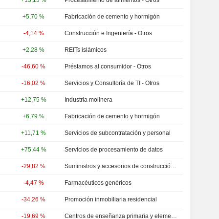
+13,13 %
Procesamiento de alimentos - Otros
+5,70 %
Fabricación de cemento y hormigón
-4,14 %
Construcción e Ingeniería - Otros
+2,28 %
REITs islámicos
-46,60 %
Préstamos al consumidor - Otros
-16,02 %
Servicios y Consultoría de TI - Otros
+12,75 %
Industria molinera
+6,79 %
Fabricación de cemento y hormigón
+11,71 %
Servicios de subcontratación y personal
+75,44 %
Servicios de procesamiento de datos
-29,82 %
Suministros y accesorios de construcción - Otros
-4,47 %
Farmacéuticos genéricos
-34,26 %
Promoción inmobiliaria residencial
-19,69 %
Centros de enseñanza primaria y elemental