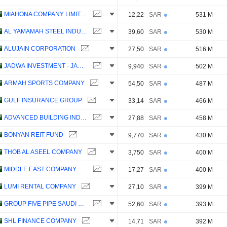
MIAHONA COMPANY LIMITED
12,22
SAR
531 M
AL YAMAMAH STEEL INDUSTRIES COMPANY
39,60
SAR
530 M
ALUJAIN CORPORATION
27,50
SAR
516 M
JADWA INVESTMENT - JADWA REIT SAUDI FUND
9,940
SAR
502 M
ARMAH SPORTS COMPANY
54,50
SAR
487 M
GULF INSURANCE GROUP
33,14
SAR
466 M
ADVANCED BUILDING INDUSTRIES CO.
27,88
SAR
458 M
BONYAN REIT FUND
9,770
SAR
430 M
THOB AL ASEEL COMPANY
3,750
SAR
400 M
MIDDLE EAST COMPANY FOR MANUFACTURING AND PRODUCING PAPER
17,27
SAR
400 M
LUMI RENTAL COMPANY
27,10
SAR
399 M
GROUP FIVE PIPE SAUDI COMPANY
52,60
SAR
393 M
SHL FINANCE COMPANY
14,71
SAR
392 M