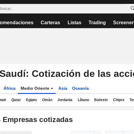
omendaciones
Carteras
Listas
Trading
Screener
Saudí: Cotización de las acc
África
Medio Oriente
Asia
Oceanía
wait
Qatar
Egipto
Omán
Jordania
Líbano
Bahrein
Chipre
Te
4
Empresas cotizadas