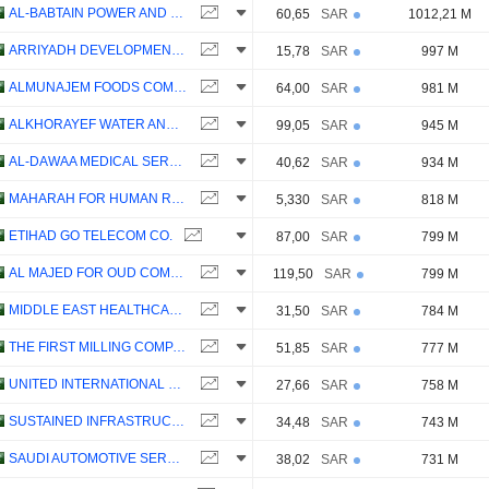
AL-BABTAIN POWER AND TELECOMMUNICATIONS COMPANY
60,65
SAR
1012,21 M
ARRIYADH DEVELOPMENT CO.
15,78
SAR
997 M
ALMUNAJEM FOODS COMPANY
64,00
SAR
981 M
ALKHORAYEF WATER AND POWER TECHNOLOGIES COMPANY
99,05
SAR
945 M
AL-DAWAA MEDICAL SERVICES COMPANY
40,62
SAR
934 M
MAHARAH FOR HUMAN RESOURCES COMPANY
5,330
SAR
818 M
ETIHAD GO TELECOM CO.
87,00
SAR
799 M
AL MAJED FOR OUD COMPANY
119,50
SAR
799 M
MIDDLE EAST HEALTHCARE COMPANY
31,50
SAR
784 M
THE FIRST MILLING COMPANY
51,85
SAR
777 M
UNITED INTERNATIONAL TRANSPORTATION COMPANY
27,66
SAR
758 M
SUSTAINED INFRASTRUCTURE HOLDING COMPANY
34,48
SAR
743 M
SAUDI AUTOMOTIVE SERVICES COMPANY
38,02
SAR
731 M