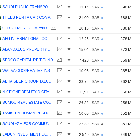
SAUDI PUBLIC TRANSPORT COMPANY
12,14
SAR
390 M
THEEB RENT A CAR COMPANY
21,00
SAR
388 M
CITY CEMENT COMPANY
10,15
SAR
380 M
AFG INTERNATIONAL COMPANY
12,26
SAR
378 M
ALANDALUS PROPERTY COMPANY
15,04
SAR
373 M
SEDCO CAPITAL REIT FUND
7,420
SAR
369 M
WALAA COOPERATIVE INSURANCE COMPANY
10,95
SAR
365 M
AL TAISEER GROUP TALCO INDUSTRIAL COMPANY
33,76
SAR
362 M
NICE ONE BEAUTY DIGITAL MARKETING COMPANY
11,51
SAR
360 M
SUMOU REAL ESTATE COMPANY
26,38
SAR
358 M
TAMKEEN HUMAN RESOURCES COMPANY
50,60
SAR
352 M
SAUDI AZM FOR COMMUNICATION AND INFORMATION TECHNOLOGY COMPANY
22,39
SAR
351 M
LADUN INVESTMENT COMPANY
2,540
SAR
349 M