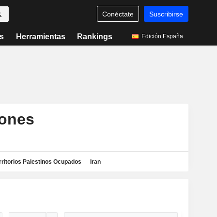
Conéctate
Suscribirse
s
Herramientas
Rankings
Edición España
iones
rritorios Palestinos Ocupados
Iran