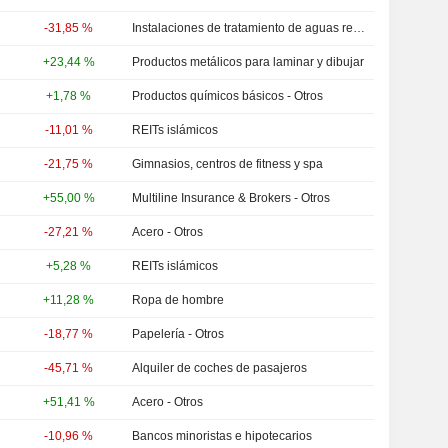
-31,85 %
Instalaciones de tratamiento de aguas residuales
+23,44 %
Productos metálicos para laminar y dibujar
+1,78 %
Productos químicos básicos - Otros
-11,01 %
REITs islámicos
-21,75 %
Gimnasios, centros de fitness y spa
+55,00 %
Multiline Insurance & Brokers - Otros
-27,21 %
Acero - Otros
+5,28 %
REITs islámicos
+11,28 %
Ropa de hombre
-18,77 %
Papelería - Otros
-45,71 %
Alquiler de coches de pasajeros
+51,41 %
Acero - Otros
-10,96 %
Bancos minoristas e hipotecarios