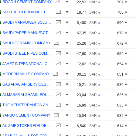
RIYADH CEMENT COMPANY
22,52
SAR
707 M
SOUTHERN PROVINCE CEMENT COMPANY
18,77
SAR
705 M
SAUDI MANPOWER SOLUTIONS COMPANY
6,400
SAR
690 M
SAUDI PAPER MANUFACTURING COMPANY
67,35
SAR
678 M
SAUDI CERAMIC COMPANY
25,28
SAR
672 M
SAUDI STEEL PIPES COMPANY
47,60
SAR
659 M
JAHEZ INTERNATIONAL COMPANY FOR INFORMATION SYSTEMS TECHNOLOGY
12,02
SAR
654 M
MODERN MILLS COMPANY
30,12
SAR
651 M
GAS ARABIAN SERVICES COMPANY
15,21
SAR
636 M
ALMASAR ALSHAMIL EDUCATION COMPANY
23,04
SAR
635 M
THE MEDITERRANEAN AND GULF COOPERATIVE INSURANCE AND REINSURANCE COMPANY
16,99
SAR
633 M
YANBU CEMENT COMPANY
15,04
SAR
632 M
AL-SAIF STORES FOR DEVELOPMENT & INVESTMENT COMPANY
6,540
SAR
614 M