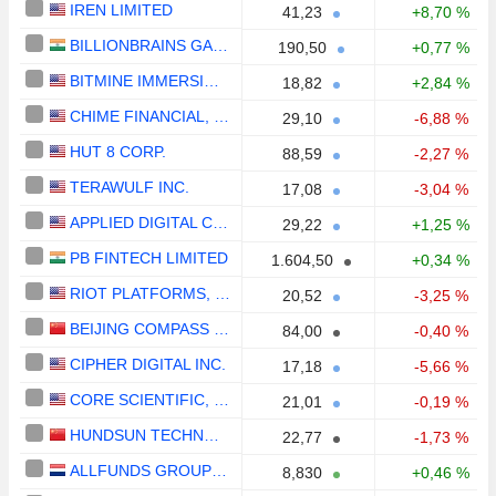
IREN LIMITED
41,23
+8,70 %
BILLIONBRAINS GARAGE VENTURES LIMITED
190,50
+0,77 %
BITMINE IMMERSION TECHNOLOGIES, INC.
18,82
+2,84 %
CHIME FINANCIAL, INC.
29,10
-6,88 %
HUT 8 CORP.
88,59
-2,27 %
TERAWULF INC.
17,08
-3,04 %
APPLIED DIGITAL CORPORATION
29,22
+1,25 %
PB FINTECH LIMITED
1.604,50
+0,34 %
RIOT PLATFORMS, INC.
20,52
-3,25 %
BEIJING COMPASS TECHNOLOGY DEVELOPMENT CO., LTD.
84,00
-0,40 %
CIPHER DIGITAL INC.
17,18
-5,66 %
CORE SCIENTIFIC, INC.
21,01
-0,19 %
HUNDSUN TECHNOLOGIES INC.
22,77
-1,73 %
ALLFUNDS GROUP PLC
8,830
+0,46 %