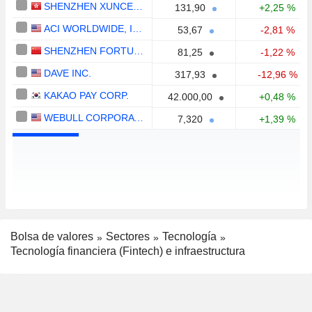
SHENZHEN XUNCE TECHNOLOGY CO., LTD.
131,90
+2,25 %
ACI WORLDWIDE, INC.
53,67
-2,81 %
SHENZHEN FORTUNE TREND TECHNOLOGY CO., LTD.
81,25
-1,22 %
DAVE INC.
317,93
-12,96 %
KAKAO PAY CORP.
42.000,00
+0,48 %
WEBULL CORPORATION
7,320
+1,39 %
Bolsa de valores
Sectores
Tecnología
Tecnología financiera (Fintech) e infraestructura