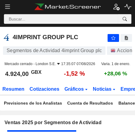
4IMPRINT GROUP PLC
4.924,00
p
-1,52 %
4IMPRINT GROUP PLC
Segmentos de Actividad 4imprint Group plc
Accione
Mercado cerrado -
London S.E.
17:35:07 07/08/2026
Varia. 1 de enero.
GBX
-1,52 %
4.924,00
+28,06 %
Resumen
Cotizaciones
Gráficos
Noticias
Empr
Previsiones de los Analistas
Cuenta de Resultados
Balance
Ventas 2025 por Segmentos de Actividad