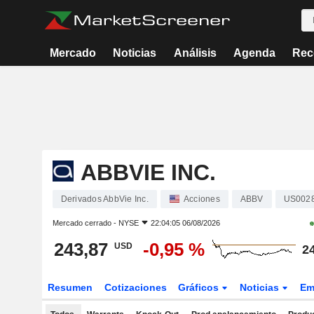
Mercado
Noticias
Análisis
Agenda
Rec
ABBVIE INC.
Derivados AbbVie Inc.
Acciones
ABBV
US002
Mercado cerrado -
NYSE
22:04:05 06/08/2026
243,87
-0,95 %
USD
2
Resumen
Cotizaciones
Gráficos
Noticias
Em