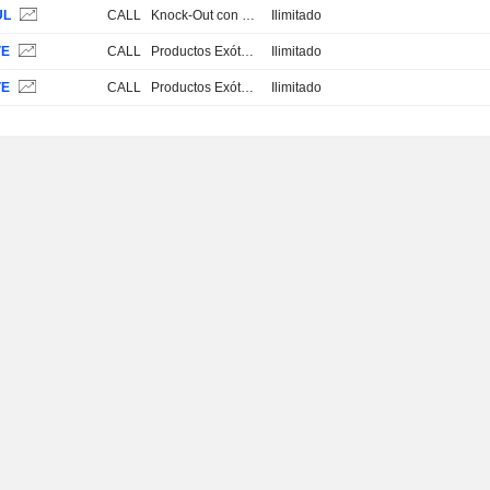
UL
CALL
Knock-Out con Stop Loss
Ilimitado
VE
CALL
Productos Exóticos
Ilimitado
VE
CALL
Productos Exóticos
Ilimitado