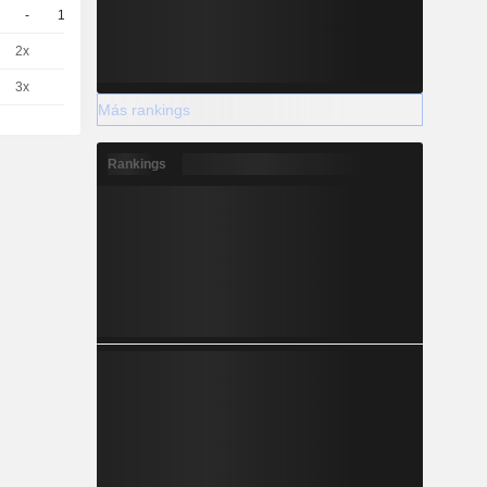
-
10
-
EUR
2x
1
-
EUR
3x
1
-
EUR
Más rankings
Rankings