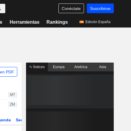
Conéctate
Suscribirse
s
Herramientas
Rankings
Edición España
Índices
Europa
América
Asia
 en PDF
MT
ZM
genda
Sector
Derivados
ETFs