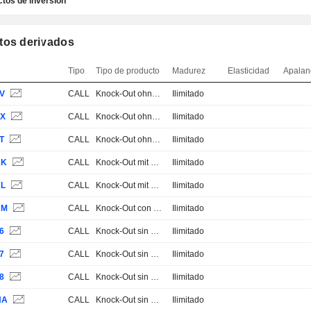
tos de inversión
tos derivados
Tipo
Tipo de producto
Madurez
Elasticidad
Apalan
AV
CALL
Knock-Out ohne Stop Loss
Ilimitado
AX
CALL
Knock-Out ohne Stop Loss
Ilimitado
T
CALL
Knock-Out ohne Stop Loss
Ilimitado
KK
CALL
Knock-Out mit Stop Loss
Ilimitado
KL
CALL
Knock-Out mit Stop Loss
Ilimitado
KM
CALL
Knock-Out con Stop Loss
Ilimitado
6
CALL
Knock-Out sin Stop Loss
Ilimitado
7
CALL
Knock-Out sin Stop Loss
Ilimitado
8
CALL
Knock-Out sin Stop Loss
Ilimitado
HA
CALL
Knock-Out sin Stop Loss
Ilimitado