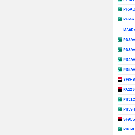
PF5A
PF6G
MA8D
PD2A
PD3A
PD4A
PD5A
SF8H
PA12
PH51
PH59
SF9C
PH6R