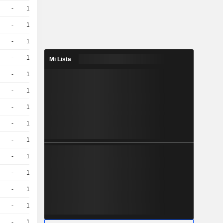
-
10
-
EUR
-
10
-
EUR
-
10
-
EUR
-
10
-
EUR
Mi Lista
-
10
-
EUR
-
10
-
EUR
-
10
-
EUR
-
10
-
EUR
-
10
-
EUR
-
10
-
EUR
-
10
-
EUR
-
10
-
EUR
-
10
-
EUR
-
10
-
EUR