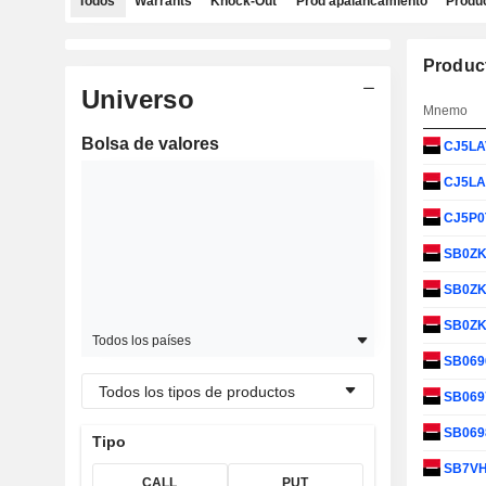
Todos
Warrants
Knock-Out
Prod apalancamiento
Produc
Produc
Universo
Mnemo
Bolsa de valores
CJ5L
CJ5L
CJ5P0
SB0Z
SB0Z
SB0Z
Todos los países
SB069
Todos los tipos de productos
SB069
SB069
Tipo
SB7V
CALL
PUT