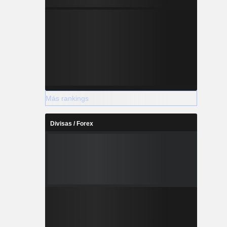
Más rankings
Divisas / Forex