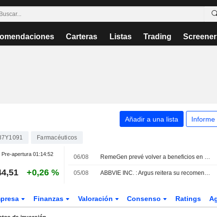
omendaciones
Carteras
Listas
Trading
Screener
Añadir a una lista
Informe
87Y1091
Farmacéuticos
Pre-apertura
01:14:52
06/08
RemeGen prevé volver a beneficios en el primer semestre; sus acciones en Hong Kong caen un 3%
44,51
+0,26 %
05/08
ABBVIE INC. : Argus reitera su recomendación de compra
presa
Finanzas
Valoración
Consenso
Ratings
A