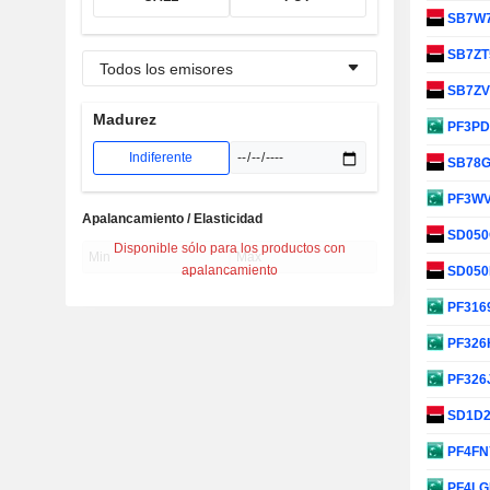
SB7W
SB7ZT
Todos los emisores
SB7Z
Madurez
PF3P
Indiferente
SB78
PF3W
Apalancamiento / Elasticidad
SD05
Disponible sólo para los productos con
apalancamiento
SD05
PF316
PF326
PF326
SD1D
PF4FN
PF4L