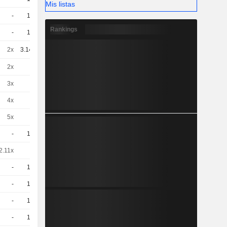
Mis listas
-
10
-
EUR
Rankings
-
10
-
EUR
2x
3.148
-
EUR
2x
1
-
EUR
3x
1
-
EUR
4x
1
-
EUR
5x
1
-
EUR
-
10
-
EUR
2.11x
5
-
EUR
-
10
-
EUR
-
10
-
EUR
-
10
-
EUR
-
10
-
EUR