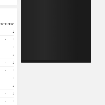
camiento
Paridad
Cotización
-
10
-
EUR
-
10
-
EUR
-
10
-
EUR
-
10
-
EUR
-
10
-
EUR
-
10
-
EUR
-
10
-
EUR
-
10
-
EUR
-
10
-
EUR
-
10
-
EUR