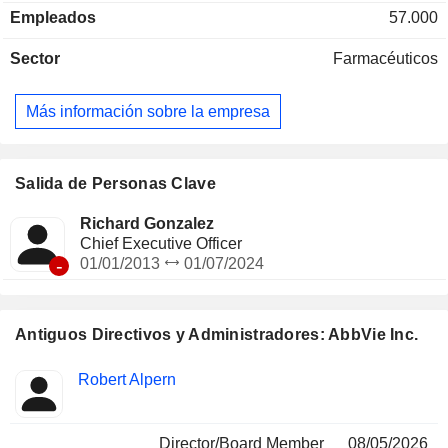
testosterona y las complicaciones asociadas a la
Empleados
57.000
enfermedad renal crónica. Las ventas netas se distribuyen
geográficamente de la siguiente manera: Estados Unidos
Sector
Farmacéuticos
(76,2 %), Alemania (2,8 %), Japón (2,1 %), Canadá (2 %),
China (1,6 %), Francia (1,3 %), Reino Unido (1 %), España
(1 %), Italia (0,9 %), Brasil (0,8 %), Australia (0,8 %) y otros
Más información sobre la empresa
(9,5 %).
Salida de Personas Clave
Richard Gonzalez
Chief Executive Officer
-
01/01/2013
01/07/2024
Antiguos Directivos y Administradores: AbbVie Inc.
Funciones
Robert Alpern
Insider
ocupadas
Director/Board Member
08/05/2026