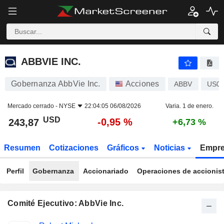
ABBVIE INC.
243,87
$
-0,95 %
ABBVIE INC.
Gobernanza AbbVie Inc.
Acciones
ABBV
US00
Mercado cerrado -
NYSE
22:04:05 06/08/2026
Varia. 1 de enero.
USD
-0,95 %
243,87
+6,73 %
Resumen
Cotizaciones
Gráficos
Noticias
Empr
Perfil
Gobernanza
Accionariado
Operaciones de accionis
Comité Ejecutivo: AbbVie Inc.
Funciones