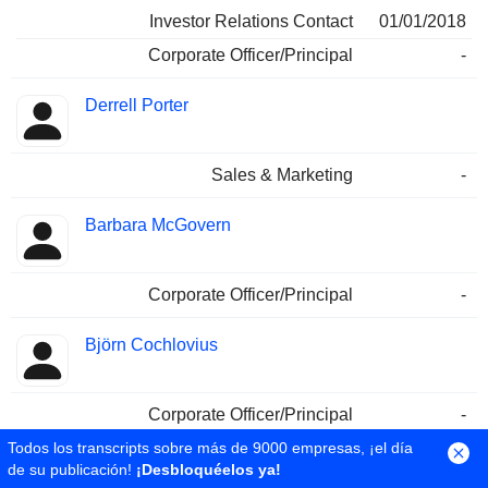
Investor Relations Contact
01/01/2018
Corporate Officer/Principal
-
Derrell Porter
Sales & Marketing
-
Barbara McGovern
Corporate Officer/Principal
-
Björn Cochlovius
Corporate Officer/Principal
-
Todos los transcripts sobre más de 9000 empresas, ¡el día
Christopher Kurtz
de su publicación!
¡Desbloquéelos ya!