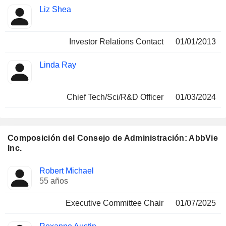
Liz Shea
Investor Relations Contact
01/01/2013
Linda Ray
Chief Tech/Sci/R&D Officer
01/03/2024
Composición del Consejo de Administración: AbbVie
Inc.
Administrador
Comités
Robert Michael
55 años
Executive Committee Chair
01/07/2025