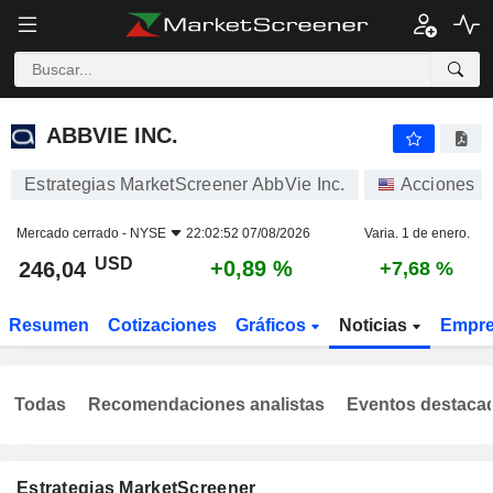
ABBVIE INC.
246,04
$
+0,89 %
ABBVIE INC.
Estrategias MarketScreener AbbVie Inc.
Acciones
Mercado cerrado -
NYSE
22:02:52 07/08/2026
Varia. 1 de enero.
USD
+0,89 %
246,04
+7,68 %
Resumen
Cotizaciones
Gráficos
Noticias
Empr
Todas
Recomendaciones analistas
Eventos destaca
Estrategias MarketScreener