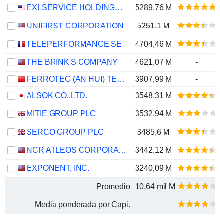
EXLSERVICE HOLDINGS, INC.
5289,76 M
UNIFIRST CORPORATION
5251,1 M
TELEPERFORMANCE SE
4704,46 M
THE BRINK'S COMPANY
4621,07 M
-
FERROTEC (AN HUI) TECHNOLOGY DEVELOPMENT CO.,LTD
3907,99 M
-
ALSOK CO.,LTD.
3548,31 M
MITIE GROUP PLC
3532,94 M
SERCO GROUP PLC
3485,6 M
NCR ATLEOS CORPORATION
3442,12 M
EXPONENT, INC.
3240,09 M
Promedio
10,64 mil M
Media ponderada por Capi.