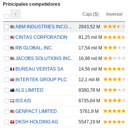
Principales competidores
Capi.($)
Inversor
ABM INDUSTRIES INCORPORATED
2843,52 M
CINTAS CORPORATION
81,25 mil M
RB GLOBAL, INC.
17,54 mil M
JACOBS SOLUTIONS INC.
16,98 mil M
BUREAU VERITAS SA
14,56 mil M
INTERTEK GROUP PLC
12,1 mil M
ALS LIMITED
8380,78 M
ISS A/S
6735,64 M
GENPACT LIMITED
5761,9 M
DKSH HOLDING AG
5547,19 M