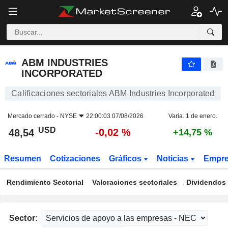
ABM INDUSTRIES INCORPORATED
48,54
$
-0,02 %
ABM INDUSTRIES
INCORPORATED
Calificaciones sectoriales ABM Industries Incorporated
Mercado cerrado -
NYSE
22:00:03 07/08/2026
Varia. 1 de enero.
USD
-0,02 %
48,54
+14,75 %
Resumen
Cotizaciones
Gráficos
Noticias
Empr
Rendimiento Sectorial
Valoraciones sectoriales
Dividendos 
Sector: