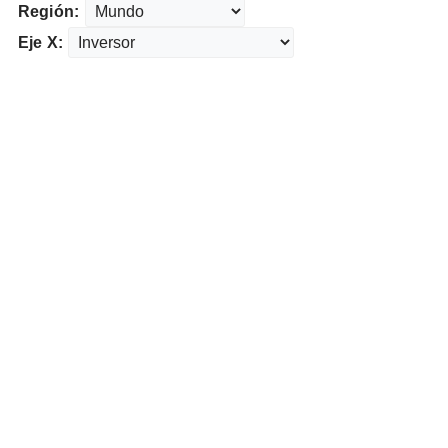
Región:
Eje X: