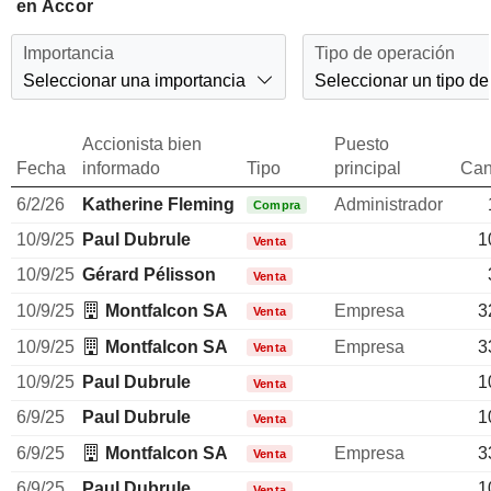
en Accor
Importancia
Tipo de operación
Seleccionar una importancia
Seleccionar un tipo de
Accionista bien
Puesto
Fecha
informado
Tipo
principal
Can
6/2/26
Katherine Fleming
Administrador
Compra
10/9/25
Paul Dubrule
1
Venta
10/9/25
Gérard Pélisson
Venta
10/9/25
Montfalcon SA
Empresa
3
Venta
10/9/25
Montfalcon SA
Empresa
3
Venta
10/9/25
Paul Dubrule
1
Venta
6/9/25
Paul Dubrule
1
Venta
6/9/25
Montfalcon SA
Empresa
3
Venta
6/9/25
Paul Dubrule
1
Venta