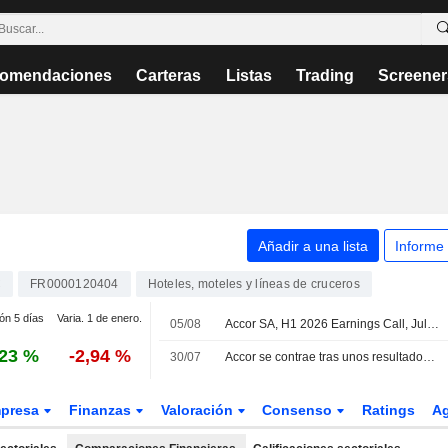
omendaciones
Carteras
Listas
Trading
Screener
Añadir a una lista
Informe
C
FR0000120404
Hoteles, moteles y líneas de cruceros
ión 5 días
Varia. 1 de enero.
05/08
Accor SA, H1 2026 Earnings Call, Jul 30, 2026
,23 %
-2,94 %
30/07
Accor se contrae tras unos resultados dispares
presa
Finanzas
Valoración
Consenso
Ratings
A