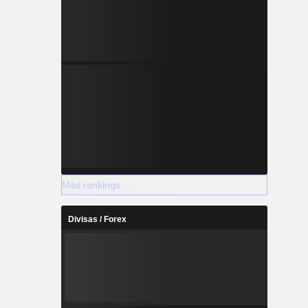
Más rankings
Divisas / Forex