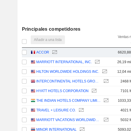
Principales competidores
Ventas 
Añadir a una lista
ACCOR
6620,8
MARRIOTT INTERNATIONAL, INC.
26,19 mi
HILTON WORLDWIDE HOLDINGS INC.
12,04 mi
INTERCONTINENTAL HOTELS GROUP PLC
2468 
HYATT HOTELS CORPORATION
7101 
THE INDIAN HOTELS COMPANY LIMITED
1033,3
TRAVEL + LEISURE CO.
4021 
MARRIOTT VACATIONS WORLDWIDE CORPORATION
5032 
MINOR INTERNATIONAL
5093,0