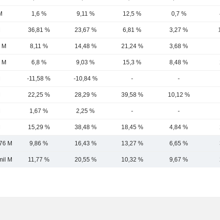
M
1,6 %
9,11 %
12,5 %
0,7 %
M
36,81 %
23,67 %
6,81 %
3,27 %
6 M
8,11 %
14,48 %
21,24 %
3,68 %
6 M
6,8 %
9,03 %
15,3 %
8,48 %
M
-11,58 %
-10,84 %
-
-
M
22,25 %
28,29 %
39,58 %
10,12 %
M
1,67 %
2,25 %
-
-
M
15,29 %
38,48 %
18,45 %
4,84 %
76 M
9,86 %
16,43 %
13,27 %
6,65 %
mil M
11,77 %
20,55 %
10,32 %
9,67 %