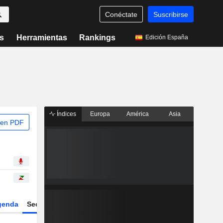
Conéctate
Suscribirse
s
Herramientas
Rankings
Edición España
Índices
Europa
América
Asia
 en PDF
genda
Sector
Derivados
ETFs