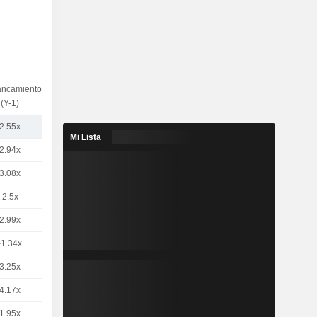
ancamiento
(Y-1)
2.55x
Mi Lista
2.94x
3.08x
2.5x
2.99x
-1.34x
3.25x
4.17x
1.95x