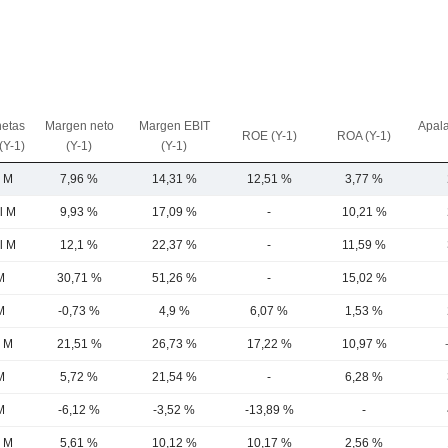
netas
Margen neto
Margen EBIT
Apal
ROE (Y-1)
ROA (Y-1)
(Y-1)
(Y-1)
(Y-1)
8 M
7,96 %
14,31 %
12,51 %
3,77 %
l M
9,93 %
17,09 %
-
10,21 %
l M
12,1 %
22,37 %
-
11,59 %
M
30,71 %
51,26 %
-
15,02 %
M
-0,73 %
4,9 %
6,07 %
1,53 %
3 M
21,51 %
26,73 %
17,22 %
10,97 %
M
5,72 %
21,54 %
-
6,28 %
M
-6,12 %
-3,52 %
-13,89 %
-
2 M
5,61 %
10,12 %
10,17 %
2,56 %