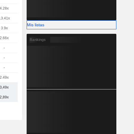
4.28x
13.41x
Mis listas
3.9x
2.66x
Rankings
-
-
-
2.49x
3,49x
2,89x