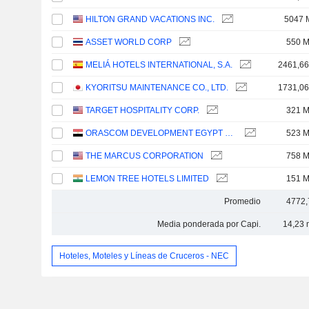
HILTON GRAND VACATIONS INC.
5047 
ASSET WORLD CORP
550 
MELIÁ HOTELS INTERNATIONAL, S.A.
2461,6
KYORITSU MAINTENANCE CO., LTD.
1731,0
TARGET HOSPITALITY CORP.
321 
ORASCOM DEVELOPMENT EGYPT S.A.E.
523 
THE MARCUS CORPORATION
758 
LEMON TREE HOTELS LIMITED
151 
Promedio
4772,
Media ponderada por Capi.
14,23 
Hoteles, Moteles y Líneas de Cruceros - NEC