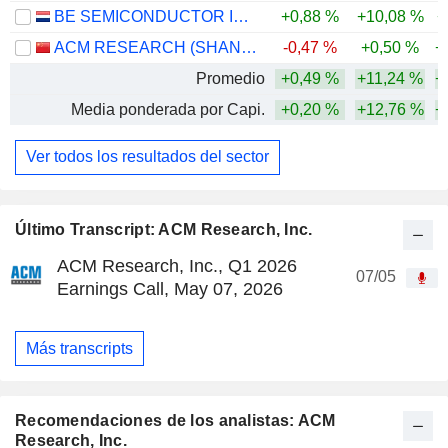
BE SEMICONDUCTOR INDUSTRIES N.V.
+0,88 %
+10,08 %
+
ACM RESEARCH (SHANGHAI), INC.
-0,47 %
+0,50 %
+
Promedio
+0,49 %
+11,24 %
+
Media ponderada por Capi.
+0,20 %
+12,76 %
+
Ver todos los resultados del sector
Último Transcript: ACM Research, Inc.
ACM Research, Inc., Q1 2026
07/05
Earnings Call, May 07, 2026
Más transcripts
Recomendaciones de los analistas: ACM
Research, Inc.