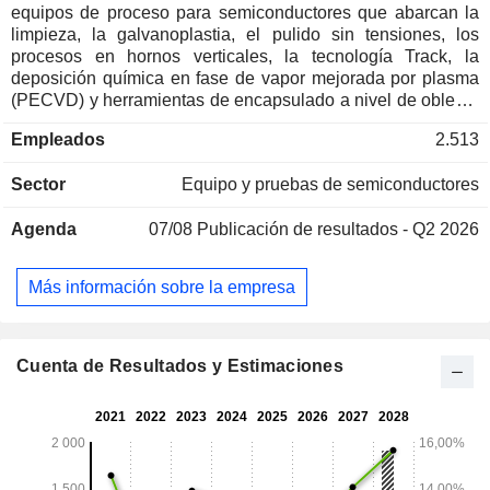
equipos de proceso para semiconductores que abarcan la
limpieza, la galvanoplastia, el pulido sin tensiones, los
procesos en hornos verticales, la tecnología Track, la
deposición química en fase de vapor mejorada por plasma
(PECVD) y herramientas de encapsulado a nivel de oblea y
de panel, lo que permite la fabricación de dispositivos
Empleados
2.513
semiconductores avanzados y semicríticos. Asimismo, ha
desarrollado la tecnología de oscilación de burbujas
Sector
Equipo y pruebas de semiconductores
energizadas oportunamente (TEBO) para su aplicación en
la limpieza húmeda de obleas durante la fabricación de
Agenda
07/08
Publicación de resultados - Q2 2026
obleas bidimensionales (2D) y tridimensionales con
tamaños de características finas. Ha diseñado estas
herramientas para su uso en la fabricación de chips de
Más información sobre la empresa
fundición, lógicos y de memoria, incluyendo memoria
dinámica de acceso aleatorio (DRAM), chips de memoria
flash NAND 3D y chips de semiconductores compuestos.
Asimismo, desarrolla, fabrica y comercializa una gama de
Cuenta de Resultados y Estimaciones
herramientas de encapsulado avanzadas para clientes de
ensamblaje y encapsulado de obleas. Entre sus otras
herramientas de encapsulado avanzadas se incluyen Ultra
ECP ap, Ultra C Developer y Ultra C PR Megasonic-
Assisted Stripper.