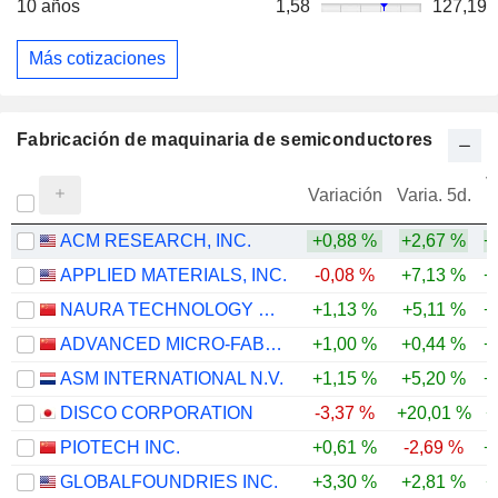
10 años
1,58
127,19
Más cotizaciones
Fabricación de maquinaria de semiconductores
V
Variación
Varia. 5d.
ACM RESEARCH, INC.
+0,88 %
+2,67 %
+
APPLIED MATERIALS, INC.
-0,08 %
+7,13 %
+
NAURA TECHNOLOGY GROUP CO., LTD.
+1,13 %
+5,11 %
+
ADVANCED MICRO-FABRICATION EQUIPMENT INC. CHINA
+1,00 %
+0,44 %
+
ASM INTERNATIONAL N.V.
+1,15 %
+5,20 %
+
DISCO CORPORATION
-3,37 %
+20,01 %
+
PIOTECH INC.
+0,61 %
-2,69 %
+
GLOBALFOUNDRIES INC.
+3,30 %
+2,81 %
+