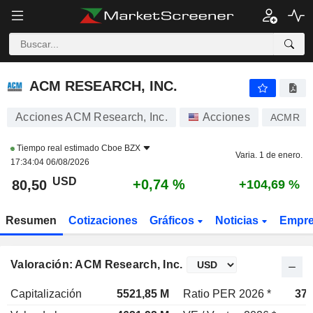
ACM RESEARCH, INC.
80,60
$
+0,88 %
ACM RESEARCH, INC.
Acciones ACM Research, Inc.
Acciones
ACMR
Tiempo real estimado
Cboe BZX
Varia. 1 de enero.
17:34:04 06/08/2026
USD
+0,74 %
80,50
+104,69 %
Resumen
Cotizaciones
Gráficos
Noticias
Empr
Valoración: ACM Research, Inc.
Capitalización
5521,85 M
Ratio PER 2026 *
37,