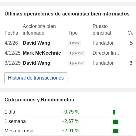
Últimas operaciones de accionistas bien informados
Accionista bien
Puesto
Fecha
informado
Tipo
principal
Can
4/2/26
David Wang
Fundador
54
Otros
4/12/25
Mark McKechnie
Director financiero
9
Ejercicio
3/12/25
David Wang
Fundador
39
Ejercicio
Historial de transacciones
Cotizaciones y Rendimientos
1 día
+0,75 %
1 semana
+2,67 %
Mes en curso
+2,91 %