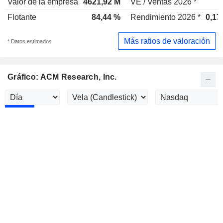
Valor de la empresa
4621,92 M
VE / Ventas 2026 *
Flotante
84,44 %
Rendimiento 2026 *
0,17
Más ratios de valoración
* Datos estimados
Gráfico: ACM Research, Inc.