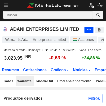
ADANI ENTERPRISES LIMITED
3.023,95
₹
-0,63 %
ADANI ENTERPRISES LIMITED
Warrants Adani Enterprises Limited
Acciones
AD
Mercado cerrado -
Bombay S.E.
06:04:57 07/08/2026
Varia. 1 de enero.
INR
-0,63 %
3.023,95
+34,86 %
Resumen
Cotizaciones
Gráficos
Noticias
Empr
Todos
Warrants
Knock-Out
Prod apalancamiento
Produ
Filtros
Productos derivados