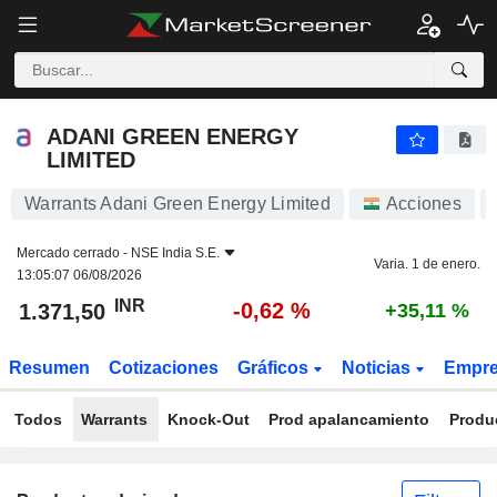
ADANI GREEN ENERGY LIMITED
1.371,50
₹
-0,62 %
ADANI GREEN ENERGY
LIMITED
Warrants Adani Green Energy Limited
Acciones
Mercado cerrado -
NSE India S.E.
Varia. 1 de enero.
13:05:07 06/08/2026
INR
-0,62 %
1.371,50
+35,11 %
Resumen
Cotizaciones
Gráficos
Noticias
Empr
Todos
Warrants
Knock-Out
Prod apalancamiento
Produ