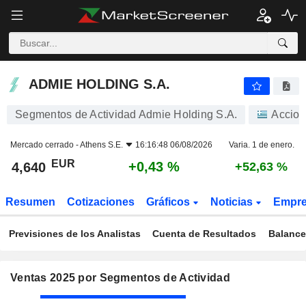
ADMIE HOLDING S.A.
4,640
€
+0,43 %
ADMIE HOLDING S.A.
Segmentos de Actividad Admie Holding S.A.
Accio
Mercado cerrado -
Athens S.E.
16:16:48 06/08/2026
Varia. 1 de enero.
EUR
+0,43 %
4,640
+52,63 %
Resumen
Cotizaciones
Gráficos
Noticias
Empr
Previsiones de los Analistas
Cuenta de Resultados
Balance
Ventas 2025 por Segmentos de Actividad