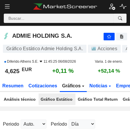
ADMIE HOLDING S.A.
4,625
€
+0,11 %
ADMIE HOLDING S.A.
Gráfico Estático Admie Holding S.A.
Acciones
A
Diferido
Athens S.E.
11:45:25 06/08/2026
Varia. 1 de enero.
EUR
+0,11 %
4,625
+52,14 %
Resumen
Cotizaciones
Gráficos
Noticias
Empr
Análisis técnico
Gráfico Estático
Gráfico Total Return
Grá
Periodo
Período