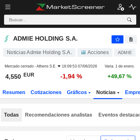
ADMIE HOLDING S.A.
4,550
€
-1,94 %
ADMIE HOLDING S.A.
Noticias Admie Holding S.A.
Acciones
ADMIE
Mercado cerrado -
Athens S.E.
16:09:53 07/08/2026
Varia. 1 de enero.
EUR
-1,94 %
4,550
+49,67 %
Resumen
Cotizaciones
Gráficos
Noticias
Empr
Todas
Recomendaciones analistas
Eventos destaca