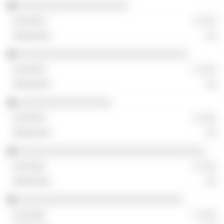
░░░░░░░░░░░░░░░░░░░░
░ ░░░
░░
░░░░░░░░░░░░░░░░░░░░░░░░░░░░░░░
░ ░░░
░░
░░░░░░░░░░░░░░░░░
░ ░░░
░░
░░░░░░░░░░░░░░░░░░░░░░░░░░░░░░░░░░
░ ░░░
░░
░░░░░░░░░░░░░░░░░░░░░░░░░░░░░░
░ ░░░