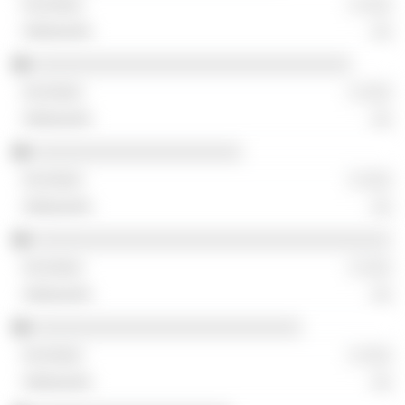
░ ░░░
░░
░░░░░░░░░░░░░░░░░░░░░░░░░░░░░░░░
░ ░░░
░░
░░░░░░░░░░░░░░░░░░░░░
░ ░░░
░░
░░░░░░░░░░░░░░░░░░░░░░░░░░░░░░░░░░░░
░ ░░░
░░
░░░░░░░░░░░░░░░░░░░░░░░░░░░
░ ░░░
░░