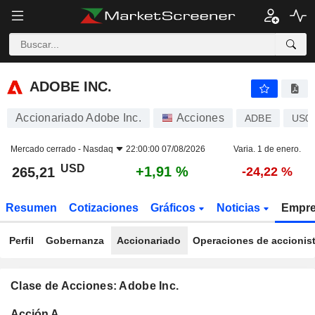
ADOBE INC.
265,21
$
+1,91 %
ADOBE INC.
Accionariado Adobe Inc.
Acciones
ADBE
US0
Mercado cerrado -
Nasdaq
22:00:00 07/08/2026
Varia. 1 de enero.
USD
+1,91 %
265,21
-24,22 %
Resumen
Cotizaciones
Gráficos
Noticias
Empr
Perfil
Gobernanza
Accionariado
Operaciones de accionis
Clase de Acciones: Adobe Inc.
Total
Acción A