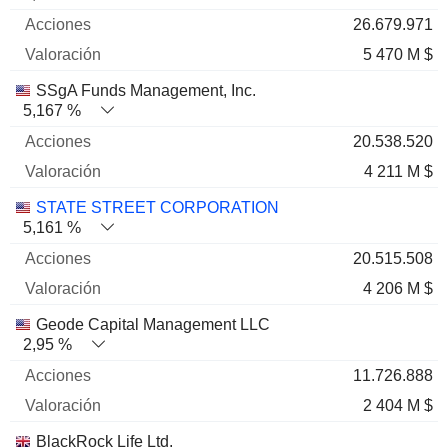
26.679.971
5 470 M $
SSgA Funds Management, Inc.
5,167 %
20.538.520
4 211 M $
STATE STREET CORPORATION
5,161 %
20.515.508
4 206 M $
Geode Capital Management LLC
2,95 %
11.726.888
2 404 M $
BlackRock Life Ltd.