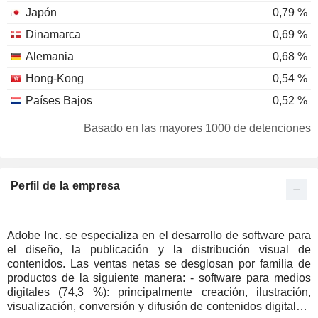
Japón
0,79 %
Dinamarca
0,69 %
Alemania
0,68 %
Hong-Kong
0,54 %
Países Bajos
0,52 %
Luxemburgo
0,41 %
Basado en las mayores 1000 de detenciones
Corea del Sur
0,36 %
Irlanda
0,29 %
Perfil de la empresa
Bélgica
0,2 %
Personas físicas
0,18 %
China
0,13 %
Adobe Inc. se especializa en el desarrollo de software para
el diseño, la publicación y la distribución visual de
Italia
0,09 %
contenidos. Las ventas netas se desglosan por familia de
Portugal
0,09 %
productos de la siguiente manera: - software para medios
digitales (74,3 %): principalmente creación, ilustración,
Finlandia
0,09 %
visualización, conversión y difusión de contenidos digitales;