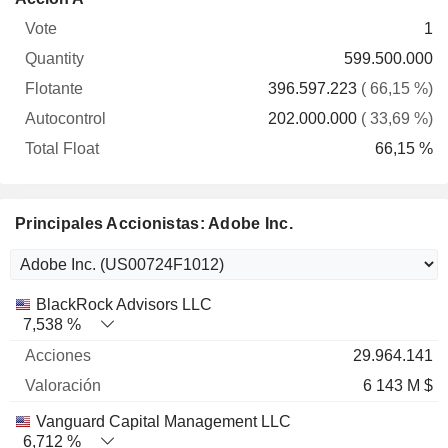
Vote
Quantity
Flotante
Autocontrol
Float
1
599.500.000
396.597.223
( 66,15 %)
202.000.000
( 33,69 %)
66,15 %
Principales Accionistas: Adobe Inc.
Nombre
Acciones
%
Valoración
BlackRock Advisors LLC
7,538 %
29.964.141
6 143 M $
Vanguard Capital Management LLC
6,712 %