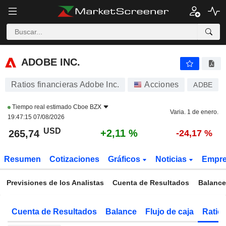
ADOBE INC.
265,74
$
+2,11 %
ADOBE INC.
Ratios financieras Adobe Inc.
Acciones
ADBE
Tiempo real estimado
Cboe BZX
Varia. 1 de enero.
19:47:15 07/08/2026
USD
+2,11 %
265,74
-24,17 %
Resumen
Cotizaciones
Gráficos
Noticias
Empr
Previsiones de los Analistas
Cuenta de Resultados
Balance
Cuenta de Resultados
Balance
Flujo de caja
Ratios