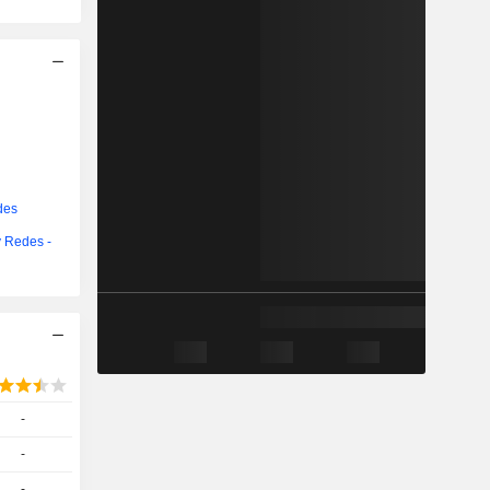
des
 Redes -
-
-
-