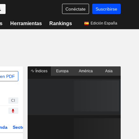
Conéctate
Suscribirse
s
Herramientas
Rankings
Edición España
Índices
Europa
América
Asia
 en PDF
CI
nda
Sector
ETFs