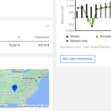
%
Valoración
70,84 %
970 M $
Más datos financieros