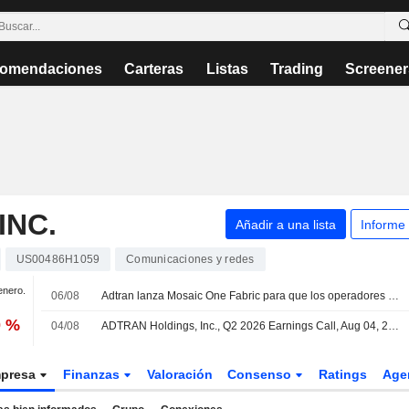
omendaciones
Carteras
Listas
Trading
Screener
INC.
Añadir a una lista
Informe
US00486H1059
Comunicaciones y redes
enero.
06/08
Adtran lanza Mosaic One Fabric para que los operadores creen sus propios agentes de inteligencia artificial y flujos de trabajo
0 %
04/08
ADTRAN Holdings, Inc., Q2 2026 Earnings Call, Aug 04, 2026
presa
Finanzas
Valoración
Consenso
Ratings
Age