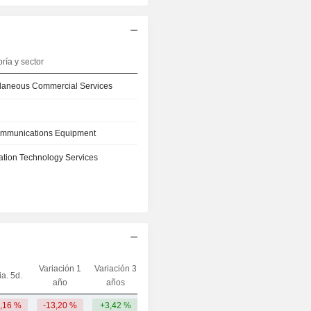
ría y sector
llaneous Commercial Services
ommunications Equipment
ation Technology Services
Variación 1
Variación 3
ia. 5d.
Capi.($)
año
años
1,16 %
-13,20 %
+3,42 %
614 M