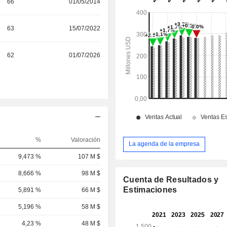
66
01/05/2014
63
15/07/2022
62
01/07/2026
%
Valoración
La agenda de la empresa
9,473 %
107 M $
8,666 %
98 M $
Cuenta de Resultados y
Estimaciones
5,891 %
66 M $
5,196 %
58 M $
4,23 %
48 M $