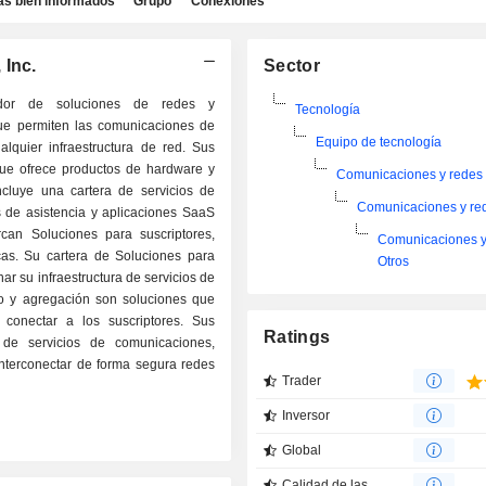
as bien informados
Grupo
Conexiones
 Inc.
Sector
dor de soluciones de redes y
Tecnología
ue permiten las comunicaciones de
Equipo de tecnología
alquier infraestructura de red. Sus
ue ofrece productos de hardware y
Comunicaciones y redes
incluye una cartera de servicios de
Comunicaciones y re
s de asistencia y aplicaciones SaaS
an Soluciones para suscriptores,
Comunicaciones y
as. Su cartera de Soluciones para
Otros
nar su infraestructura de servicios de
so y agregación son soluciones que
 conectar a los suscriptores. Sus
Ratings
 de servicios de comunicaciones,
nterconectar de forma segura redes
Trader
Inversor
Global
Calidad de las