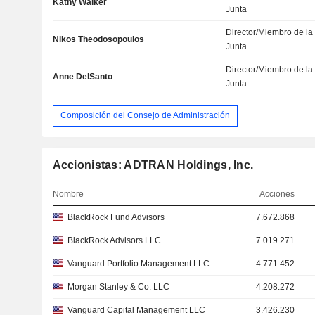
Kathy Walker
Junta
Director/Miembro de la
Nikos Theodosopoulos
Junta
Director/Miembro de la
Anne DelSanto
Junta
Composición del Consejo de Administración
Accionistas: ADTRAN Holdings, Inc.
Nombre
Acciones
BlackRock Fund Advisors
7.672.868
BlackRock Advisors LLC
7.019.271
Vanguard Portfolio Management LLC
4.771.452
Morgan Stanley & Co. LLC
4.208.272
Vanguard Capital Management LLC
3.426.230