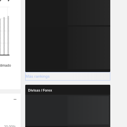
Más rankings
Divisas / Forex