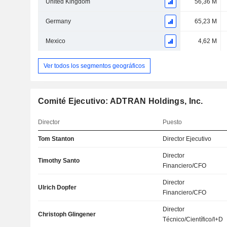
United Kingdom
56,36 M
Germany
65,23 M
Mexico
4,62 M
Ver todos los segmentos geográficos
Comité Ejecutivo: ADTRAN Holdings, Inc.
Director
Puesto
Tom Stanton
Director Ejecutivo
Director
Timothy Santo
Financiero/CFO
Director
Ulrich Dopfer
Financiero/CFO
Director
Christoph Glingener
Técnico/Científico/I+D