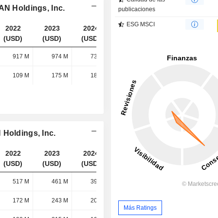
AN Holdings, Inc.
publicaciones
ESG MSCI
2022
2023
2024
2025
(USD)
(USD)
(USD)
(USD)
917 M
974 M
739 M
897 M
109 M
175 M
184 M
187 M
 Holdings, Inc.
2022
2023
2024
2025
(USD)
(USD)
(USD)
(USD)
517 M
461 M
398 M
481 M
172 M
243 M
209 M
260 M
Más Ratings