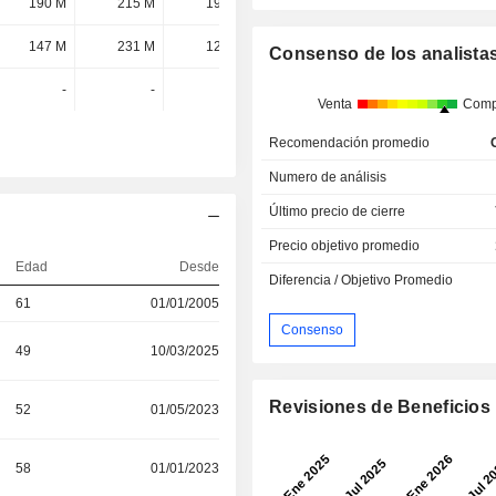
190 M
215 M
196 M
213 M
147 M
231 M
120 M
130 M
Consenso de los analista
-
-
-
-
Venta
Comp
Recomendación promedio
Numero de análisis
Último precio de cierre
Precio objetivo promedio
Edad
Desde
Diferencia / Objetivo Promedio
61
01/01/2005
Consenso
49
10/03/2025
Revisiones de Beneficios
52
01/05/2023
58
01/01/2023