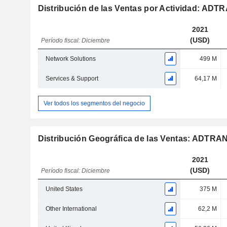
Distribución de las Ventas por Actividad: ADTR
2021
(USD)
Período fiscal: Diciembre
Network Solutions
499 M
Services & Support
64,17 M
Ver todos los segmentos del negocio
Distribución Geográfica de las Ventas: ADTRAN
2021
(USD)
Período fiscal: Diciembre
United States
375 M
Other International
62,2 M