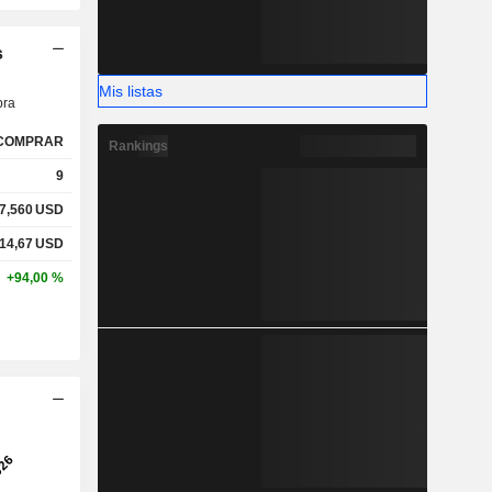
s
Mis listas
ra
COMPRAR
Rankings
9
7,560
USD
14,67
USD
+94,00 %