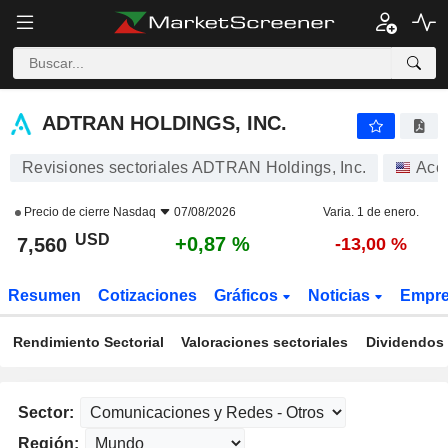
ADTRAN HOLDINGS, INC.
7,560
$
+0,87 %
ADTRAN HOLDINGS, INC.
Revisiones sectoriales ADTRAN Holdings, Inc.
Acc
Precio de cierre
Nasdaq
07/08/2026
Varia. 1 de enero.
USD
+0,87 %
7,560
-13,00 %
Resumen
Cotizaciones
Gráficos
Noticias
Empr
Rendimiento Sectorial
Valoraciones sectoriales
Dividendos 
Sector:
Región: