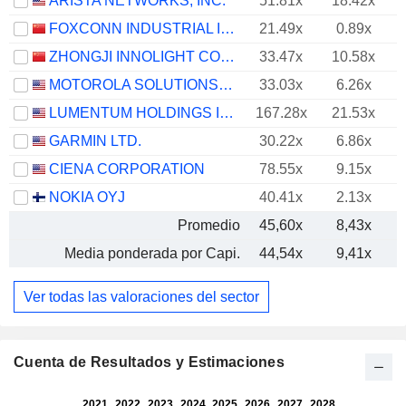
ARISTA NETWORKS, INC.
51.81x
18.42x
FOXCONN INDUSTRIAL INTERNET CO., LTD.
21.49x
0.89x
ZHONGJI INNOLIGHT CO., LTD.
33.47x
10.58x
MOTOROLA SOLUTIONS, INC.
33.03x
6.26x
LUMENTUM HOLDINGS INC.
167.28x
21.53x
GARMIN LTD.
30.22x
6.86x
CIENA CORPORATION
78.55x
9.15x
NOKIA OYJ
40.41x
2.13x
Promedio
45,60x
8,43x
Media ponderada por Capi.
44,54x
9,41x
Ver todas las valoraciones del sector
Cuenta de Resultados y Estimaciones