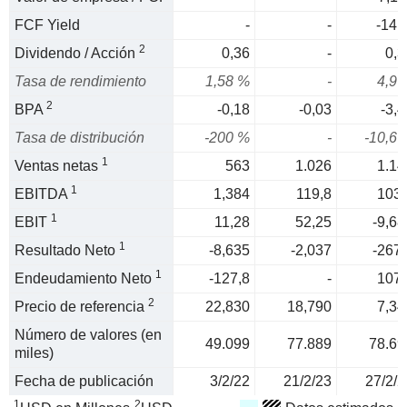
FCF Yield
-
-
-14 
2
Dividendo / Acción
0,36
-
0,3
Tasa de rendimiento
1,58 %
-
4,9 
2
BPA
-0,18
-0,03
-3,4
Tasa de distribución
-200 %
-
-10,6 
1
Ventas netas
563
1.026
1.14
1
EBITDA
1,384
119,8
103,
1
EBIT
11,28
52,25
-9,68
1
Resultado Neto
-8,635
-2,037
-267,
1
Endeudamiento Neto
-127,8
-
107,
2
Precio de referencia
22,830
18,790
7,34
Número de valores (en
49.099
77.889
78.69
miles)
Fecha de publicación
3/2/22
21/2/23
27/2/2
1
2