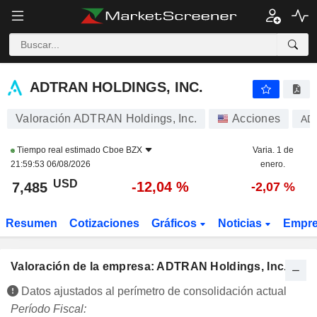
ADTRAN HOLDINGS, INC.
7,485
$
-12,04 %
ADTRAN HOLDINGS, INC.
Valoración ADTRAN Holdings, Inc.
Acciones
AD
Tiempo real estimado
Cboe BZX
Varia. 1 de
21:59:53 06/08/2026
enero.
USD
-12,04 %
7,485
-2,07 %
Resumen
Cotizaciones
Gráficos
Noticias
Empr
Valoración de la empresa: ADTRAN Holdings, Inc.
Datos ajustados al perímetro de consolidación actual
Período Fiscal: