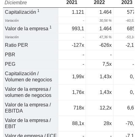
2021
2022
2023
Diciembre
1
Capitalización
1.121
1.464
577,
Variación
-
30,56 %
-60,53
1
Valor de la empresa
993,1
1.464
685,
Variación
-
47,36 %
-53,16
Ratio PER
-127x
-626x
-2,15
PBR
-
-
PEG
-
7,5x
-0
Capitalización /
1,99x
1,43x
0,5
Volumen de negocios
Valor de la empresa /
1,76x
1,43x
0,6
volumen de negocios
Valor de la empresa /
718x
12,2x
6,64
EBITDA
Valor de la empresa /
88,1x
28x
-70,8
EBIT
Valor de empresa / FCF
-
-
-7,14