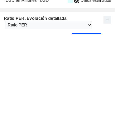
USD en Millones
USD
Datos estimados
Ratio PER
, Evolución detallada