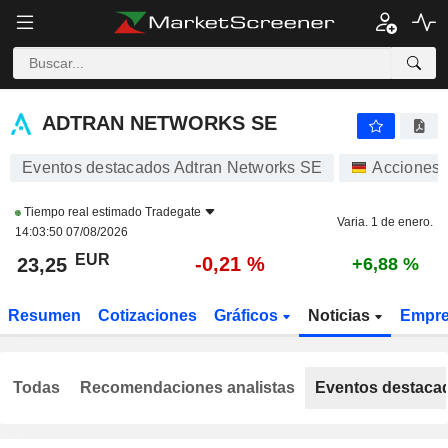
ADTRAN NETWORKS SE
23,25
€
-0,21 %
ADTRAN NETWORKS SE
Eventos destacados Adtran Networks SE
Acciones
Tiempo real estimado
Tradegate
Varia. 1 de enero.
14:03:50 07/08/2026
EUR
-0,21 %
23,25
+6,88 %
Resumen
Cotizaciones
Gráficos
Noticias
Empr
Todas
Recomendaciones analistas
Eventos destaca