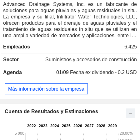
Advanced Drainage Systems, Inc. es un fabricante de
soluciones para aguas pluviales y aguas residuales in situ.
La empresa y su filial, Infiltrator Water Technologies, LLC,
ofrecen productos para el drenaje de aguas pluviales y el
tratamiento de aguas residuales in situ que se utilizan en
una amplia variedad de mercados y aplicaciones, entre los
que se incluyen los sectores comercial, residencial, de
Empleados
6.425
infraestructuras y agrícola, al tiempo que prestan servicio al
cliente. Su división de tuberías fabrica y comercializa
Sector
Suministros y accesorios de construcción
tuberías corrugadas de termoplástico en todo el territorio de
los Estados Unidos. Su segmento de infiltración es un
Agenda
01/09
Fecha ex dividendo - 0.2 USD
proveedor de cámaras y sistemas de campos de infiltración
de plástico, fosas sépticas y accesorios, destinados
principalmente a aplicaciones residenciales. Su segmento
Más información sobre la empresa
internacional fabrica y comercializa productos en regiones
fuera de los Estados Unidos, con una estrategia centrada en
sus instalaciones propias en Canadá y en los mercados a
los que presta servicio a través de sus empresas conjuntas
Cuenta de Resultados y Estimaciones
en México y Sudamérica. Sus otros segmentos fabrican una
gama de productos afines y otros que son complementarios
a sus productos de tuberías.