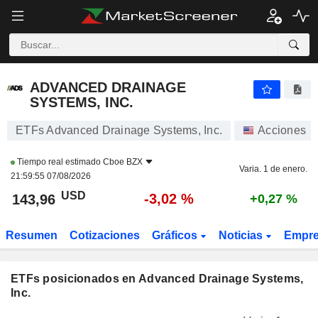
ADVANCED DRAINAGE SYSTEMS, INC.
143,96
$
-3,02 %
ADVANCED DRAINAGE
SYSTEMS, INC.
ETFs Advanced Drainage Systems, Inc.
Acciones
Tiempo real estimado
Cboe BZX
Varia. 1 de enero.
21:59:55 07/08/2026
USD
-3,02 %
143,96
+0,27 %
Resumen
Cotizaciones
Gráficos
Noticias
Empr
ETFs posicionados en Advanced Drainage Systems,
Inc.