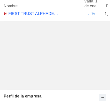
Varia. 1
Nombre
de ene.
P
FIRST TRUST ALPHADEX U.S. INDUSTRIALS SECTOR INDEX ETF - CAD HEDGED
-.--%
1,
Perfil de la empresa