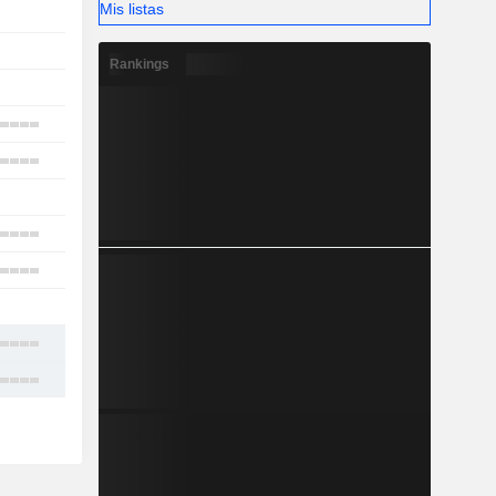
Mis listas
-
-
Rankings
-
5
2
1
4
3
1
8
15