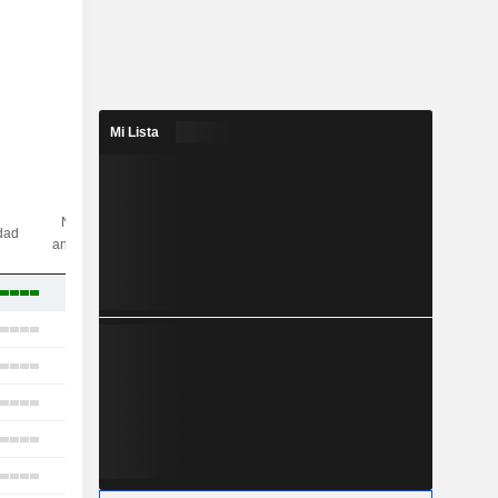
Mi Lista
N.º de
idad
analistas
11
17
29
7
15
5