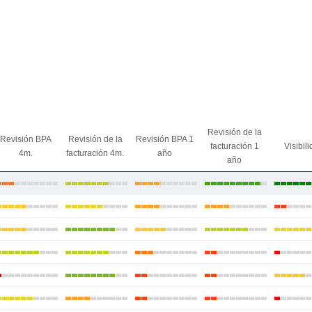
Revisión de la
Revisión BPA
Revisión de la
Revisión BPA 1
facturación 1
Visibil
4m.
facturación 4m.
año
año