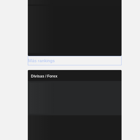
Más rankings
Divisas / Forex