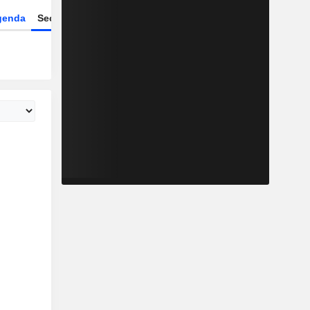
genda
Sector
Derivados
ETFs