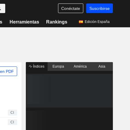
Conéctate
Suscribirse
s
Herramientas
Rankings
Edición España
Índices
Europa
América
Asia
 en PDF
CI
CI