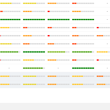
-
-
-
-
-
-
-