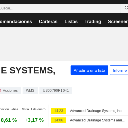
omendaciones
Carteras
Listas
Trading
Screener
E SYSTEMS,
Añadir a una lista
Informe
Acciones
WMS
US00790R1041
riación 5 días
Varia. 1 de enero.
14:23
Advanced Drainage Systems, Inc. presenta sus resultados del primer trimestre finalizado el 30 de junio de 2026
+8,61 %
+3,17 %
14:06
Advanced Drainage Systems anuncia un dividendo trimestral en efectivo pagadero el 15 de septiembre de 2026