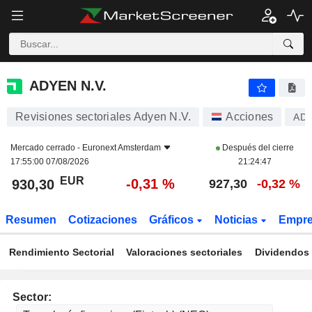
ADYEN N.V.
930,30
€
-0,31 %
ADYEN N.V.
Revisiones sectoriales Adyen N.V.
Acciones
AD
Mercado cerrado -
Euronext Amsterdam
Después del cierre
17:55:00 07/08/2026
21:24:47
EUR
-0,31 %
930,30
927,30
-0,32 %
Resumen
Cotizaciones
Gráficos
Noticias
Empr
Rendimiento Sectorial
Valoraciones sectoriales
Dividendos 
Sector: