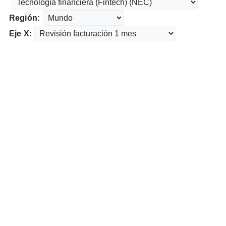
Región:
Eje X: