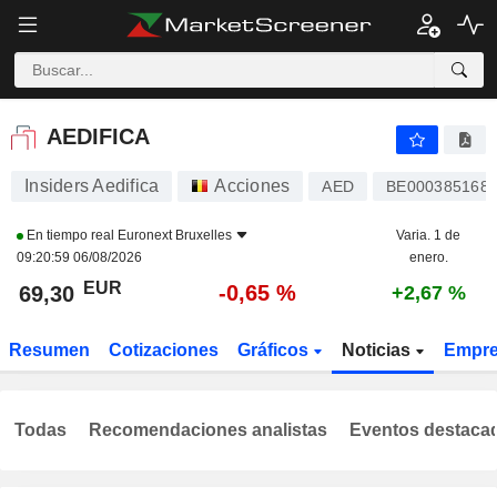
AEDIFICA
69,30
€
-0,65 %
AEDIFICA
Insiders Aedifica
Acciones
AED
BE000385168
En tiempo real
Euronext Bruxelles
Varia. 1 de
09:20:59 06/08/2026
enero.
EUR
-0,65 %
69,30
+2,67 %
Resumen
Cotizaciones
Gráficos
Noticias
Empr
Todas
Recomendaciones analistas
Eventos destaca