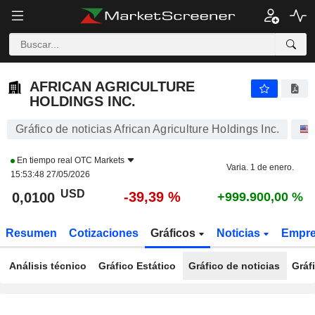
AFRICAN AGRICULTURE HOLDINGS INC.
0,0100
$
-39,39 %
AFRICAN AGRICULTURE
HOLDINGS INC.
Gráfico de noticias African Agriculture Holdings Inc.
En tiempo real
OTC Markets
Varia. 1 de enero.
15:53:48 27/05/2026
USD
-39,39 %
0,0100
+999.900,00 %
Resumen
Cotizaciones
Gráficos
Noticias
Empr
Análisis técnico
Gráfico Estático
Gráfico de noticias
Gráf