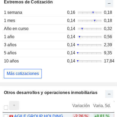
Extremos de Cotización
1 semana
0,16
0,18
1 mes
0,14
0,18
Año en curso
0,14
0,32
1 año
0,14
0,56
3 años
0,14
2,39
5 años
0,14
9,35
10 años
0,14
17,84
Más cotizaciones
Otros desarrollos y operaciones inmobiliarias
V
Variación
Varia. 5d.
AGILE GROUP HOLDINGS LIMITED
-2,26 %
+8,81 %
-