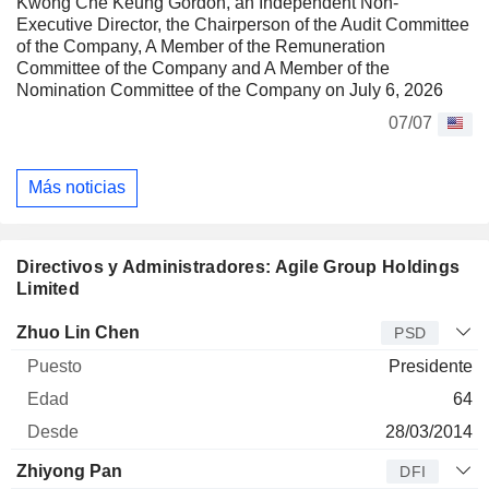
Kwong Che Keung Gordon, an Independent Non-
Executive Director, the Chairperson of the Audit Committee
of the Company, A Member of the Remuneration
Committee of the Company and A Member of the
Nomination Committee of the Company on July 6, 2026
07/07
Más noticias
Directivos y Administradores: Agile Group Holdings
Limited
Director
Puesto
Edad
Desde
Zhuo Lin Chen
PSD
Presidente
64
28/03/2014
Zhiyong Pan
DFI