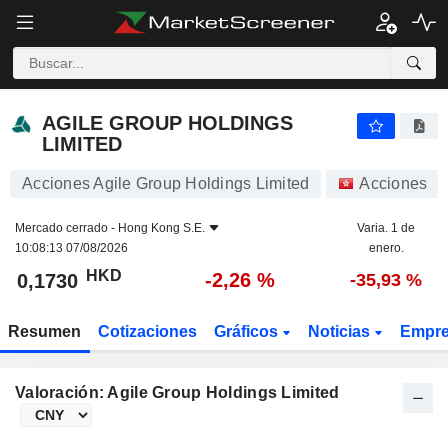
AGILE GROUP HOLDINGS LIMITED
0,1730
$
-2,26 %
AGILE GROUP HOLDINGS
LIMITED
Acciones Agile Group Holdings Limited
Acciones
Mercado cerrado -
Hong Kong S.E.
Varia. 1 de
10:08:13 07/08/2026
enero.
HKD
-2,26 %
0,1730
-35,93 %
Resumen
Cotizaciones
Gráficos
Noticias
Empr
Valoración: Agile Group Holdings Limited