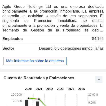
Agile Group Holdings Ltd es una empresa dedicada
principalmente a la promoción inmobiliaria. La empresa
desarrolla su actividad a través de tres segmentos. El
segmento de Promoción inmobiliaria se dedica
principalmente a la promoción y venta de propiedades. El
segmento de Gestión de la Propiedad se dedica
principalmente al negocio de gestión de la propiedad y a los
Empleados
84.126
servicios de saneamiento y limpieza de la ciudad. El
segmento Otros se dedica principalmente a la prestación de
Sector
Desarrollo y operaciones inmobiliarias
servicios de construcción de propiedades, servicios de
paisajismo ecológico, servicios de decoración y hogar
inteligente, servicios de protección medioambiental y
Más información sobre la empresa
servicios de gestión comercial. La empresa desarrolla su
actividad principalmente en el mercado nacional y en el
extranjero.
Cuenta de Resultados y Estimaciones