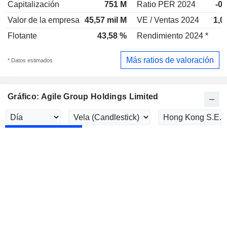
Capitalización
751 M
Ratio PER 2024
-0,
Valor de la empresa
45,57 mil M
VE / Ventas 2024
1,0
Flotante
43,58 %
Rendimiento 2024 *
Más ratios de valoración
* Datos estimados
Gráfico: Agile Group Holdings Limited