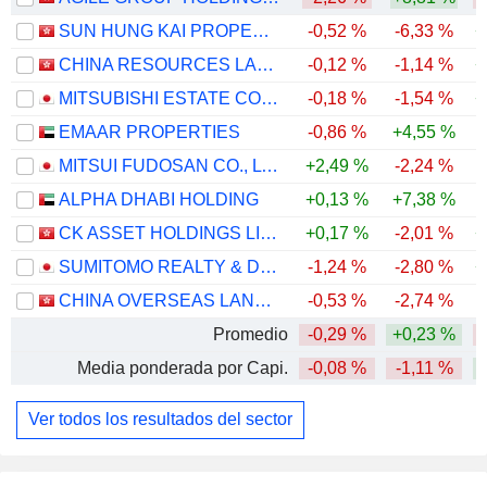
SUN HUNG KAI PROPERTIES LIMITED
-0,52 %
-6,33 %
+
CHINA RESOURCES LAND LIMITED
-0,12 %
-1,14 %
+
MITSUBISHI ESTATE CO., LTD.
-0,18 %
-1,54 %
+
EMAAR PROPERTIES
-0,86 %
+4,55 %
-
MITSUI FUDOSAN CO., LTD.
+2,49 %
-2,24 %
ALPHA DHABI HOLDING
+0,13 %
+7,38 %
-
CK ASSET HOLDINGS LIMITED
+0,17 %
-2,01 %
+
SUMITOMO REALTY & DEVELOPMENT CO., LTD.
-1,24 %
-2,80 %
+
CHINA OVERSEAS LAND & INVESTMENT LIMITED
-0,53 %
-2,74 %
Promedio
-0,29 %
+0,23 %
Media ponderada por Capi.
-0,08 %
-1,11 %
Ver todos los resultados del sector