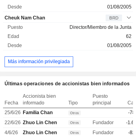
01/08/2005
Cheuk Nam Chan
BRD
Director/Miembro de la Junta
62
01/08/2005
Más información privilegiada
Últimas operaciones de accionistas bien informados
Accionista bien
Puesto
Fecha
informado
Tipo
principal
Can
25/6/26
Familia Chan
-78
Otros
22/6/26
Zhuo Lin Chen
Fundador
-1.6
Otros
4/6/26
Zhuo Lin Chen
Fundador
-82
Otros