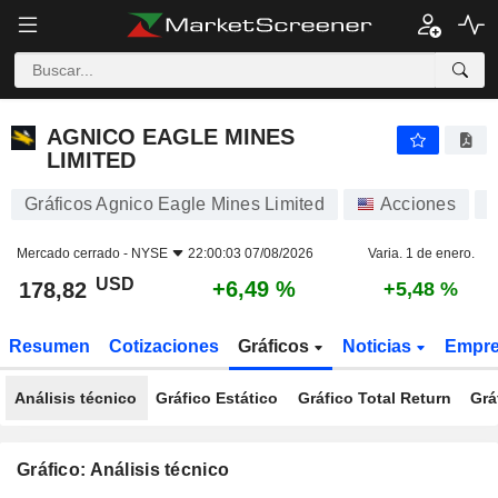
AGNICO EAGLE MINES LIMITED
178,82
$
+6,49 %
AGNICO EAGLE MINES
LIMITED
Gráficos Agnico Eagle Mines Limited
Acciones
Mercado cerrado -
NYSE
22:00:03 07/08/2026
Varia. 1 de enero.
USD
+6,49 %
178,82
+5,48 %
Resumen
Cotizaciones
Gráficos
Noticias
Empr
Análisis técnico
Gráfico Estático
Gráfico Total Return
Grá
Gráfico: Análisis técnico