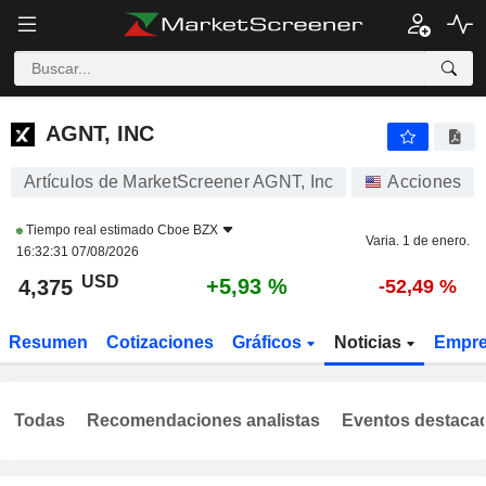
AGNT, INC
4,375
$
+5,93 %
AGNT, INC
Artículos de MarketScreener AGNT, Inc
Acciones
Tiempo real estimado
Cboe BZX
Varia. 1 de enero.
16:32:31 07/08/2026
USD
+5,93 %
4,375
-52,49 %
Resumen
Cotizaciones
Gráficos
Noticias
Empr
Todas
Recomendaciones analistas
Eventos destaca