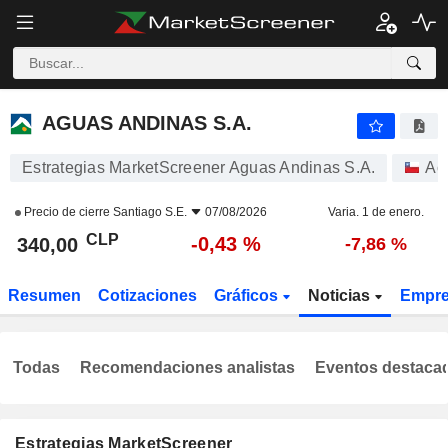
AGUAS ANDINAS S.A.
340,00
$
-0,43 %
AGUAS ANDINAS S.A.
Estrategias MarketScreener Aguas Andinas S.A.
Ac
Precio de cierre
Santiago S.E.
07/08/2026
Varia. 1 de enero.
CLP
-0,43 %
340,00
-7,86 %
Resumen
Cotizaciones
Gráficos
Noticias
Empr
Todas
Recomendaciones analistas
Eventos destaca
Estrategias MarketScreener