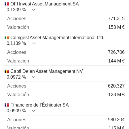
OFI Invest Asset Management SA
0,1209 %
771.315
153 M €
Comgest Asset Management International Ltd.
0,1139 %
726.706
144 M €
Capfi Delen Asset Management NV
0,0972 %
620.327
123 M €
Financière de l'Échiquier SA
0,0909 %
580.204
115 M €