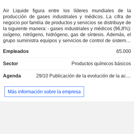
Japón
0,02 %
Noruega
0,01 %
Air Liquide figura entre los líderes mundiales de la
producción de gases industriales y médicos. La cifra de
China
0,01 %
negocio por familia de productos y servicios se distribuye de
Australia
0,01 %
la siguiente manera: - gases industriales y médicos (96,8%):
oxígeno, nitrógeno, hidrógeno, gas de síntesis. Además, el
Grecia
0,01 %
grupo suministra equipos y servicios de control de sistemas
de fluidos, gestión de gases y líquidos químicos, servicios
Portugal
0,01 %
Empleados
65.000
de tratamientos a domicilio e higiene hospitalaria y
Hong-Kong
0,01 %
equipamientos de quirófanos. La cifra de negocio por
Sector
Productos químicos básicos
mercado se distribuye entre industria (73,8%), salud (16,8%)
y electrónica (9,4%); - otros (3,2%): ingeniería y construcción
Agenda
29/10
Publicación de la evolución de la actividad - Q3 2026
de fábricas de producción de gas y fabricación de productos
de tecnología avanzada. La distribución geográfica de la
cifra de negocio es la siguiente: Francia (12,1%), Europa-
Más información sobre la empresa
Oriente Medio-África (29,3%), Estados Unidos (33,4%),
América (5,7%) y Asia-Pacífico (19,5%).