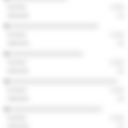
░ ░░░
░░
░░░░░░░░░░░░░░░░░░░░░░░░░░░░
░ ░░░
░░
░░░░░░░░░░░░░░░░░░░░░░░
░ ░░░
░░
░░░░░░░░░░░░░░░░░░░░░░░░░░░░░░░░░░
░ ░░░
░░
░░░░░░░░░░░░░░░░░░░░░░░░░░░░░
░ ░░░
░░