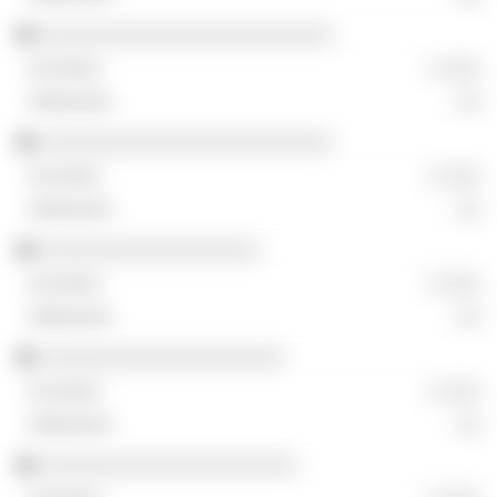
░░░░░░░░░░░░░░░░░░░░░░░░
░ ░░░
░░
░░░░░░░░░░░░░░░░░░░░░░░░
░ ░░░
░░
░░░░░░░░░░░░░░░░░░
░ ░░░
░░
░░░░░░░░░░░░░░░░░░░░
░ ░░░
░░
░░░░░░░░░░░░░░░░░░░░░