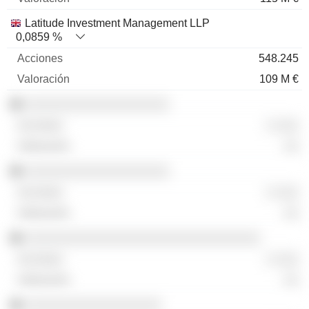
Latitude Investment Management LLP
0,0859 %
548.245
109 M €
░░░░░░░░░░░░░░░░░░░
░ ░░░
░░
░░░░░░░░░░░░░░░░░░░
░ ░░░
░░
░░░░░░░░░░░░░░░░░░░░░░░░░░░░░░░
░ ░░░
░░
░░░░░░░░░░░░░░░░░░