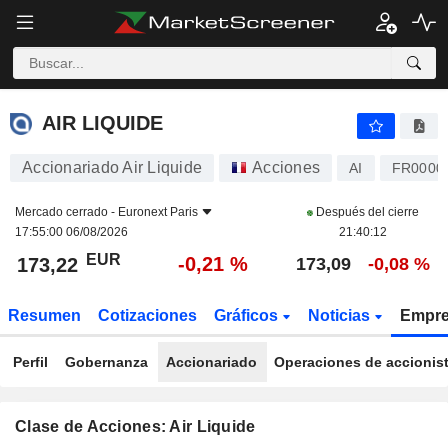
AIR LIQUIDE
173,22
€
-0,21 %
AIR LIQUIDE
Accionariado Air Liquide
Acciones
AI
FR0000
Mercado cerrado -
Euronext Paris
Después del cierre
17:55:00 06/08/2026
21:40:12
EUR
-0,21 %
173,22
173,09
-0,08 %
Resumen
Cotizaciones
Gráficos
Noticias
Empr
Perfil
Gobernanza
Accionariado
Operaciones de accionis
Clase de Acciones: Air Liquide