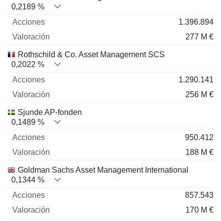
0,2189 %
1.396.894
277 M €
Rothschild & Co. Asset Management SCS
0,2022 %
1.290.141
256 M €
Sjunde AP-fonden
0,1489 %
950.412
188 M €
Goldman Sachs Asset Management International
0,1344 %
857.543
170 M €