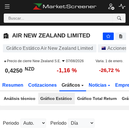
AIR NEW ZEALAND LIMITED
0,4250
$
-1,16 %
AIR NEW ZEALAND LIMITED
Gráfico Estático Air New Zealand Limited
Acciones
Precio de cierre
New Zealand S.E.
07/08/2026
Varia. 1 de enero.
NZD
-1,16 %
0,4250
-26,72 %
Resumen
Cotizaciones
Gráficos
Noticias
Empr
Análisis técnico
Gráfico Estático
Gráfico Total Return
Grá
Periodo
Período