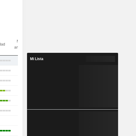
N.º de
idad
analistas
Mi Lista
14
13
9
11
7
12
1
6