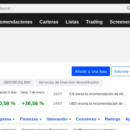
omendaciones
Carteras
Listas
Trading
Screener
Añadir a una lista
Informe
GB00BFZNLB60
Servicios de inversión diversificados
ación 5 días
Varia. 1 de enero.
28/07
Citi eleva la recomendación de Admiral; Peel Hunt recorta la de Sabre
0,58 %
+36,56 %
24/07
UBS recorta la recomendación de Standard Chartered; Shore Capital eleva la de HSBC
presa
Finanzas
Valoración
Consenso
Ratings
A