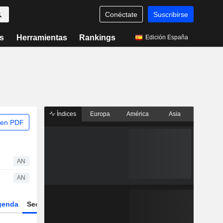
Conéctate
Suscribirse
s
Herramientas
Rankings
Edición España
Índices
Europa
América
Asia
 en PDF
AN
AN
genda
Sector
Derivados
ETFs