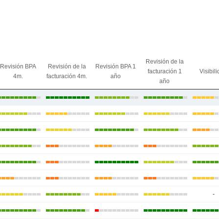
Revisión de la
Revisión BPA
Revisión de la
Revisión BPA 1
facturación 1
Visibil
4m.
facturación 4m.
año
año
-