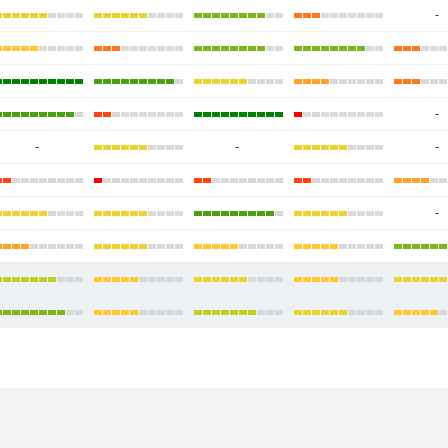
-
-
-
-
-
-