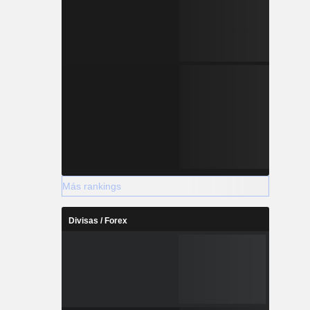
Más rankings
Divisas / Forex