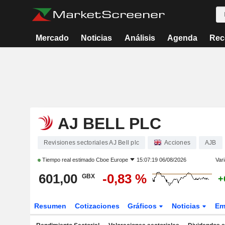
Mercado
Noticias
Análisis
Agenda
Rec
AJ BELL PLC
Revisiones sectoriales AJ Bell plc
Acciones
AJB
Tiempo real estimado
Cboe Europe
15:07:19 06/08/2026
Vari
601,00
-0,83 %
GBX
+
Resumen
Cotizaciones
Gráficos
Noticias
Em