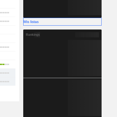
-
1
10
Mis listas
-
Rankings
-
6
1
5
7
10