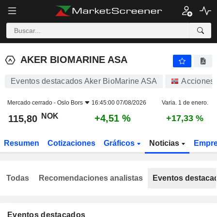
AKER BIOMARINE ASA
115,80
kr
+4,51 %
AKER BIOMARINE ASA
Eventos destacados Aker BioMarine ASA
Acciones
Mercado cerrado -
Oslo Bors
16:45:00 07/08/2026
Varia. 1 de enero.
NOK
+4,51 %
115,80
+17,33 %
Resumen
Cotizaciones
Gráficos
Noticias
Empr
Todas
Recomendaciones analistas
Eventos destaca
Eventos destacados