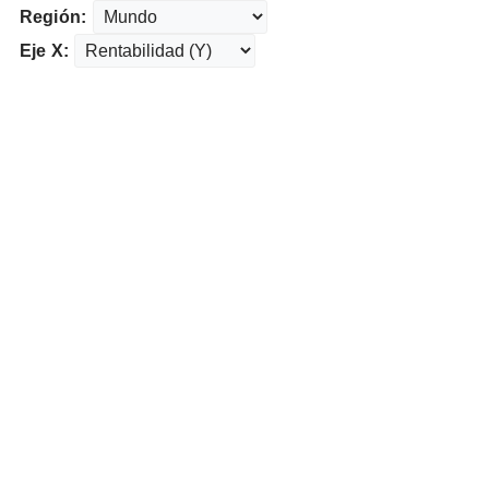
Región:
Eje X: