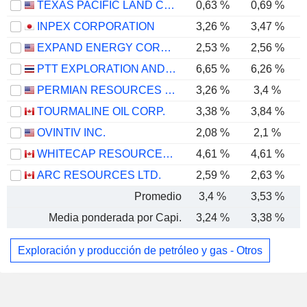
TEXAS PACIFIC LAND CORPORATION
0,63 %
0,69 %
INPEX CORPORATION
3,26 %
3,47 %
EXPAND ENERGY CORPORATION
2,53 %
2,56 %
PTT EXPLORATION AND PRODUCTION
6,65 %
6,26 %
PERMIAN RESOURCES CORPORATION
3,26 %
3,4 %
TOURMALINE OIL CORP.
3,38 %
3,84 %
OVINTIV INC.
2,08 %
2,1 %
WHITECAP RESOURCES INC.
4,61 %
4,61 %
ARC RESOURCES LTD.
2,59 %
2,63 %
Promedio
3,4 %
3,53 %
Media ponderada por Capi.
3,24 %
3,38 %
Exploración y producción de petróleo y gas - Otros