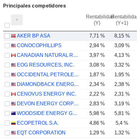
Principales competidores
Rentabilidad
Rentabilidad
(Y)
(Y+1)
AKER BP ASA
7,71 %
8,15 %
CONOCOPHILLIPS
2,94 %
3,09 %
CANADIAN NATURAL RESOURCES LIMITED
3,97 %
4,13 %
EOG RESOURCES, INC.
3,08 %
3,32 %
OCCIDENTAL PETROLEUM CORPORATION
1,87 %
1,95 %
DIAMONDBACK ENERGY, INC.
2,34 %
2,38 %
CENOVUS ENERGY INC.
2,22 %
2,31 %
DEVON ENERGY CORPORATION
2,83 %
3,19 %
WOODSIDE ENERGY GROUP LTD
5,98 %
5,81 %
ECOPETROL S.A.
4,86 %
5,4 %
EQT CORPORATION
1,29 %
1,32 %