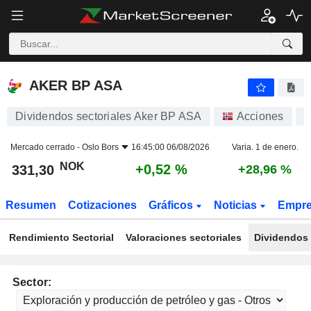
AKER BP ASA
331,30
kr
+0,52 %
AKER BP ASA
Dividendos sectoriales Aker BP ASA
Acciones
A
Mercado cerrado -
Oslo Bors
16:45:00 06/08/2026
Varia. 1 de enero.
NOK
+0,52 %
331,30
+28,96 %
Resumen
Cotizaciones
Gráficos
Noticias
Empr
Rendimiento Sectorial
Valoraciones sectoriales
Dividendos 
Sector: