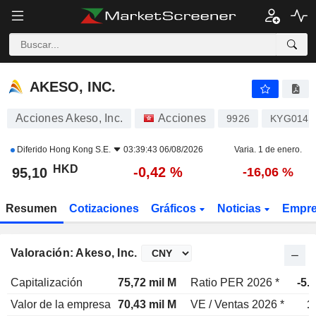
AKESO, INC.
95,10
$
-0,42 %
AKESO, INC.
Acciones Akeso, Inc.
Acciones
9926
KYG0146
Diferido
Hong Kong S.E.
03:39:43 06/08/2026
Varia. 1 de enero.
HKD
-0,42 %
95,10
-16,06 %
Resumen
Cotizaciones
Gráficos
Noticias
Empr
Valoración: Akeso, Inc.
Capitalización
75,72 mil M
Ratio PER 2026 *
-5.
Valor de la empresa
70,43 mil M
VE / Ventas 2026 *
1