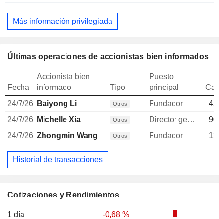
Más información privilegiada
Últimas operaciones de accionistas bien informados
Accionista bien
Puesto
Fecha
informado
Tipo
principal
Can
24/7/26
Baiyong Li
Fundador
45
Otros
24/7/26
Michelle Xia
Director general
90
Otros
24/7/26
Zhongmin Wang
Fundador
13
Otros
Historial de transacciones
Cotizaciones y Rendimientos
1 día
-0,68 %