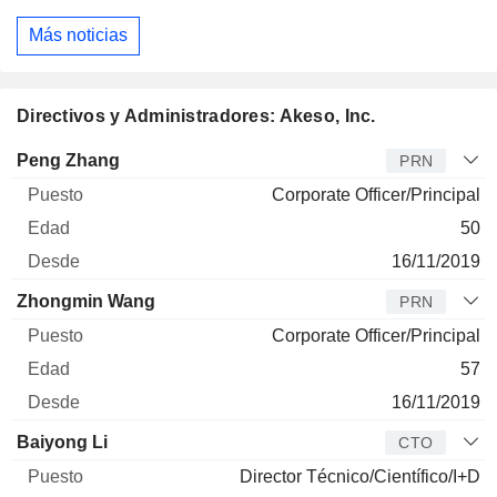
Más noticias
Directivos y Administradores: Akeso, Inc.
Director
Puesto
Edad
Desde
Peng Zhang
PRN
Corporate Officer/Principal
50
16/11/2019
Zhongmin Wang
PRN
Corporate Officer/Principal
57
16/11/2019
Baiyong Li
CTO
Director Técnico/Científico/I+D