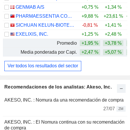
GENMAB A/S
+0,75 %
+1,34 %
+
PHARMAESSENTIA CORPORATION
+9,88 %
+23,61 %
+
SICHUAN KELUN-BIOTECH BIOPHARMACEUTICAL CO., LTD.
-0,81 %
+1,41 %
+
EXELIXIS, INC.
+1,25 %
+2,48 %
+
Promedio
+1,95 %
+3,78 %
+
Media ponderada por Capi.
+2,47 %
+5,07 %
+
Ver todos los resultados del sector
Recomendaciones de los analistas: Akeso, Inc.
AKESO, INC. : Nomura da una recomendación de compra
27/07
ZM
AKESO, INC. : El Nomura continua con su recomendación
de compra