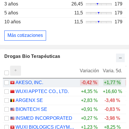
3 años
26,45
179
5 años
11,5
179
10 años
11,5
179
Más cotizaciones
Drogas Bio Terapéuticas
V
Variación
Varia. 5d.
AKESO, INC.
-0,42 %
+1,77 %
-
WUXI APPTEC CO., LTD.
+4,35 %
+16,60 %
+
ARGENX SE
+2,83 %
-3,48 %
+
BIONTECH SE
+0,91 %
-0,83 %
-
INSMED INCORPORATED
+0,27 %
-3,98 %
-
WUXI BIOLOGICS (CAYMAN) INC.
+1,23 %
+8,25 %
+