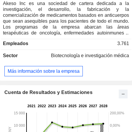
Akeso Inc es una sociedad de cartera dedicada a la
investigación, el desarrollo, la fabricación y la
comercialización de medicamentos basados en anticuerpos
que sean asequibles para los pacientes de todo el mundo.
Los programas de la empresa abarcan las áreas
terapéuticas de oncología, enfermedades autoinmunes y
metabólicas. Entre los productos de la empresa se incluyen
Empleados
3.761
principalmente cadonilimab (PD-1/CTLA-4), ivonescimab
(PD-1/VEGF), ligufalimab (AK117, CD47), pulocimab
Sector
Biotecnología e investigación médica
(AK109, VEGFR-2), ANNIKO (penpulimab, PD-1) y
tagitanlimab (PD-L1), utilizados en el ámbito oncológico, así
como ebronucimab (PCSK9), ebdarokimab (IL-12/IL-23) y
Más información sobre la empresa
Gumokimab (AK111, IL-17), utilizados en los ámbitos
terapéuticos metabólico y autoinmune.
Cuenta de Resultados y Estimaciones