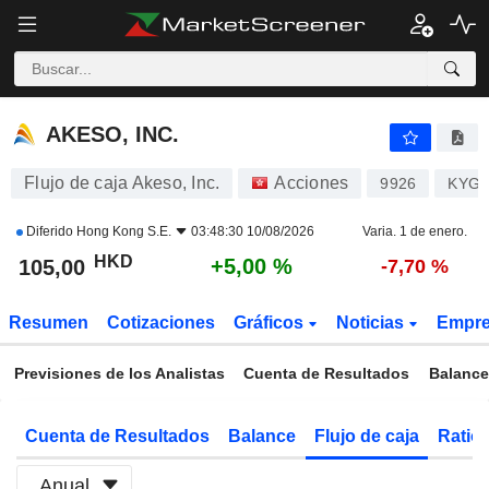
AKESO, INC.
104,30
$
+4,30 %
AKESO, INC.
Flujo de caja Akeso, Inc.
Acciones
9926
KYG0
Diferido
Hong Kong S.E.
03:48:30 10/08/2026
Varia. 1 de enero.
HKD
+5,00 %
105,00
-7,70 %
Resumen
Cotizaciones
Gráficos
Noticias
Empr
Previsiones de los Analistas
Cuenta de Resultados
Balance
Cuenta de Resultados
Balance
Flujo de caja
Ratios
Anual