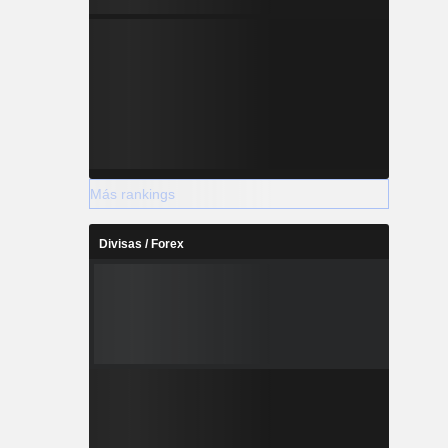
Más rankings
Divisas / Forex