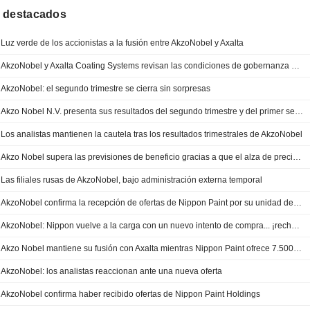
 destacados
Luz verde de los accionistas a la fusión entre AkzoNobel y Axalta
AkzoNobel y Axalta Coating Systems revisan las condiciones de gobernanza para su proyecto de fusión
AkzoNobel: el segundo trimestre se cierra sin sorpresas
Akzo Nobel N.V. presenta sus resultados del segundo trimestre y del primer semestre de 2026
Los analistas mantienen la cautela tras los resultados trimestrales de AkzoNobel
Akzo Nobel supera las previsiones de beneficio gracias a que el alza de precios compensa el encarecimiento de las materias primas
Las filiales rusas de AkzoNobel, bajo administración externa temporal
AkzoNobel confirma la recepción de ofertas de Nippon Paint por su unidad de pinturas decorativas
AkzoNobel: Nippon vuelve a la carga con un nuevo intento de compra... ¡rechazado!
Akzo Nobel mantiene su fusión con Axalta mientras Nippon Paint ofrece 7.500 millones EUR por su división de pinturas decorativas
AkzoNobel: los analistas reaccionan ante una nueva oferta
AkzoNobel confirma haber recibido ofertas de Nippon Paint Holdings