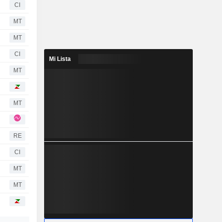
CI
MT
MT
CI
Mi Lista
MT
MT
RE
CI
MT
MT