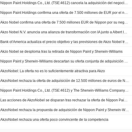
Nippon Paint Holdings Co., Ltd. (TSE:4612) cancela la adquisición del negocio de pinturas decorativas de Akzo Nobel N.V. (ENXTAM:AKZA) por 7.500 millones de EUR.
Nippon Paint Holdings confirma una oferta de 7.500 millones de EUR por el negocio de pinturas de Akzo Nobel
Akzo Nobel confirma una oferta de 7.500 millones EUR de Nippon por su negocio de pinturas
Akzo Nobel N.V. anuncia una alianza de transformación con IA junto a Albert Invent para su iniciativa Digital Workbench
Bank of America actualiza el precio objetivo y las previsiones de Akzo Nobel tras su fusión con Axalta Coating Systems
Akzo Nobel se desploma tras la retirada de Nippon Paint y Sherwin-Williams
Nippon Paint y Sherwin-Williams descartan su oferta conjunta de adquisición por AkzoNobel
AkzoNobel: La oferta no es lo suficientemente atractiva para Akzo
AkzoNobel rechaza la oferta de adquisición de 12.500 millones de euros de Nippon Paint y Sherwin-Williams
Nippon Paint Holdings Co., Ltd. (TSE:4612) y The Sherwin-Williams Company (NYSE:SHW) cancelan la adquisición de Akzo Nobel N.V. (ENXTAM:AKZA) por 12.500 millones de euros.
Las acciones de AkzoNobel se disparan tras rechazar la oferta de Nippon Paint y Sherwin-Williams; se reafirman los planes de fusión con Axalta
AkzoNobel rechaza la propuesta de adquisición de Nippon Paint y Sherwin-Williams Co.
AkzoNobel rechaza una oferta poco convincente de la competencia