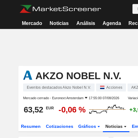
Mercado
Noticias
Análisis
Agenda
Rec
AKZO NOBEL N.V.
Eventos destacados Akzo Nobel N.V.
Acciones
AK
Mercado cerrado -
Euronext Amsterdam
17:55:00 07/08/2026
Variac
63,52
-0,06 %
EUR
+3
Resumen
Cotizaciones
Gráficos
Noticias
Em