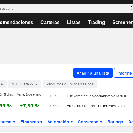
omendaciones
Carteras
Listas
Trading
Screener
Añadir a una lista
Informe
ZA
NL0013267909
Productos químicos básicos
ión 5 días
Varia. 1 de enero.
06/08
Luz verde de los accionistas a la fusión entre AkzoNobel y Axalta
,99 %
+7,30 %
06/08
AKZO NOBEL NV : El Jefferies se mantiene neutral
presa
Finanzas
Valoración
Consenso
Ratings
A