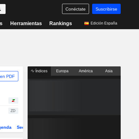
Conéctate
Suscribirse
s
Herramientas
Rankings
Edición España
Índices
Europa
América
Asia
 en PDF
ZD
genda
Sector
Derivados
ETFs