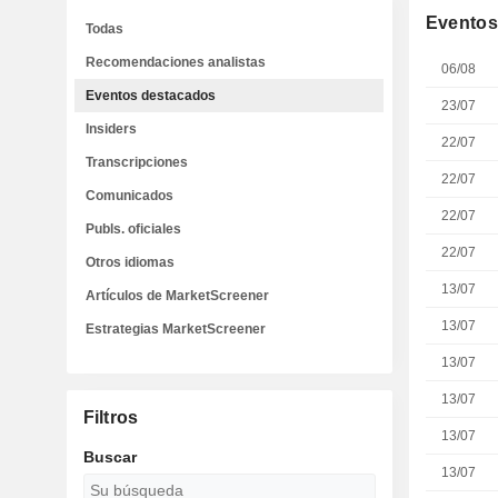
Eventos
Todas
Recomendaciones analistas
06/08
Eventos destacados
23/07
Insiders
22/07
Transcripciones
22/07
Comunicados
22/07
Publs. oficiales
22/07
Otros idiomas
13/07
Artículos de MarketScreener
13/07
Estrategias MarketScreener
13/07
13/07
Filtros
13/07
Buscar
13/07