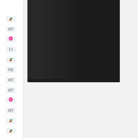
MT
CI
RE
MT
MT
MT