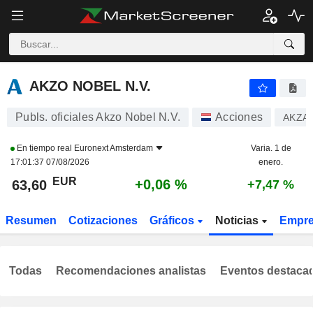
AKZO NOBEL N.V.
63,60
€
+0,06 %
AKZO NOBEL N.V.
Publs. oficiales Akzo Nobel N.V.
Acciones
AKZA
En tiempo real
Euronext Amsterdam
Varia. 1 de
17:01:37 07/08/2026
enero.
EUR
+0,06 %
63,60
+7,47 %
Resumen
Cotizaciones
Gráficos
Noticias
Empr
Todas
Recomendaciones analistas
Eventos destaca