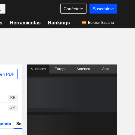
Conéctate
Suscribirse
s
Herramientas
Rankings
Edición España
Índices
Europa
América
Asia
 en PDF
RE
ZM
genda
Sector
Derivados
ETFs