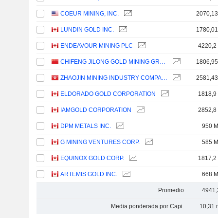
COEUR MINING, INC.
2070,1
LUNDIN GOLD INC.
1780,0
ENDEAVOUR MINING PLC
4220,2
CHIFENG JILONG GOLD MINING GROUP LIMITED
1806,9
ZHAOJIN MINING INDUSTRY COMPANY LIMITED
2581,4
ELDORADO GOLD CORPORATION
1818,9
IAMGOLD CORPORATION
2852,8
DPM METALS INC.
950 
G MINING VENTURES CORP.
585 
EQUINOX GOLD CORP.
1817,2
ARTEMIS GOLD INC.
668 
Promedio
4941,
Media ponderada por Capi.
10,31 