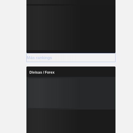
Más rankings
Divisas / Forex