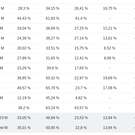
3 M
28,3 %
34,15 %
26,41 %
16,75 %
1 M
44,43 %
61,83 %
61,4 %
-
 M
16,04 %
38,69 %
27,25 %
12,21 %
5 M
24,39 %
39,27 %
27,14 %
13,61 %
3 M
20,02 %
33,51 %
15,75 %
6,52 %
 M
27,89 %
31,65 %
12,41 %
8,08 %
 M
23,29 %
39,6 %
17,65 %
-
M
38,85 %
50,32 %
22,97 %
19,69 %
M
49,57 %
65,79 %
23,7 %
17,08 %
 M
12,19 %
45,24 %
4,82 %
-
M
38,2 %
63,24 %
43,57 %
-
23 M
33,05 %
48,68 %
23,53 %
13,94 %
mil M
35,01 %
50,85 %
22,8 %
13,94 %