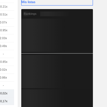
Mis listas
-0.21x
Rankings
-0.51x
0.07x
-0.95x
2.03x
0.49x
-
-0.85x
0.02x
0.86x
-
-0,02x
-0,17x