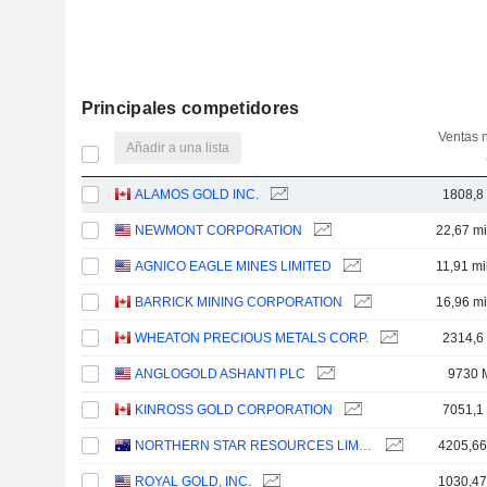
Principales competidores
Ventas 
Añadir a una lista
ALAMOS GOLD INC.
1808,8
NEWMONT CORPORATION
22,67 mi
AGNICO EAGLE MINES LIMITED
11,91 mi
BARRICK MINING CORPORATION
16,96 mi
WHEATON PRECIOUS METALS CORP.
2314,6
ANGLOGOLD ASHANTI PLC
9730 
KINROSS GOLD CORPORATION
7051,1
NORTHERN STAR RESOURCES LIMITED
4205,6
ROYAL GOLD, INC.
1030,4