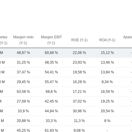
netas
Margen neto
Margen EBIT
Apal
ROE (Y-1)
ROA (Y-1)
(Y-1)
(Y-1)
(Y-1)
 M
48,97 %
60,68 %
22,06 %
15,12 %
l M
31,25 %
48,35 %
23,93 %
13,46 %
l M
37,47 %
54,41 %
19,58 %
13,84 %
l M
29,45 %
55,47 %
16,28 %
8,34 %
 M
63,58 %
68,8 %
17,21 %
16,59 %
M
27,09 %
42,45 %
37,02 %
19,25 %
 M
33,9 %
44,84 %
30,96 %
20,54 %
6 M
20,88 %
33,3 %
11,3 %
8 %
7 M
45,25 %
61,93 %
9,08 %
-