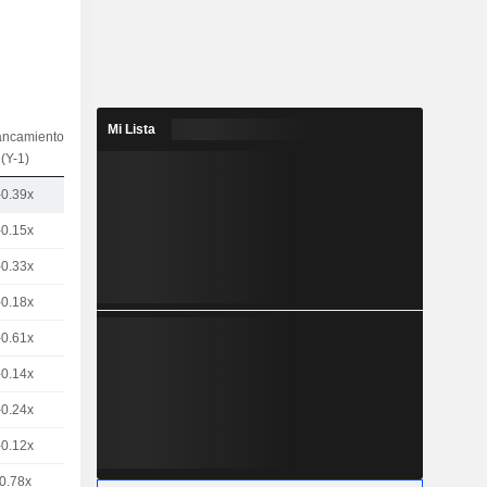
Mi Lista
ancamiento
(Y-1)
-0.39x
-0.15x
-0.33x
-0.18x
-0.61x
-0.14x
-0.24x
-0.12x
0.78x