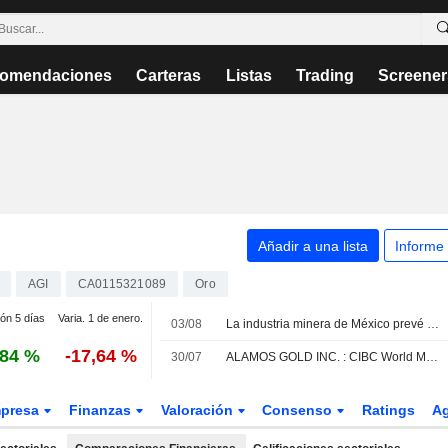
omendaciones
Carteras
Listas
Trading
Screener
Añadir a una lista
Informe
AGI
CA0115321089
Oro
ión 5 días
Varia. 1 de enero.
03/08
La industria minera de México prevé un fuerte repunte de la inversión en 2026 impulsado por la expansión de proyectos y la compra de equipos
,84 %
-17,64 %
30/07
ALAMOS GOLD INC. : CIBC World Markets mantiene su recomendación de compra
presa
Finanzas
Valoración
Consenso
Ratings
A