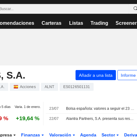
omendaciones
Carteras
Listas
Trading
Screener
 S.A.
Añadir a una lista
Informe
.A.
Acciones
ALNT
ES0126501131
n 5 días
Varia. 1 de enero.
23/07
Bolsa española: valores a seguir el 23 de julio
99 %
+19,64 %
22/07
Alantra Partners, S.A. presenta sus resultados del primer semestre de 2026
presa
Finanzas
Valoración
Agenda
Sector
Deriv