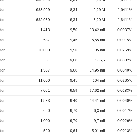
dor
633.969
8,34
5,29 M
1,6411%
dor
633.969
8,34
5,29 M
1,6411%
dor
1.413
9,50
13,42 mil
0,0037%
dor
587
9,46
5,55 mil
0,0015%
dor
10.000
9,50
95 mil
0,0259%
dor
61
9,60
585,6
0,0002%
dor
1.557
9,60
14,95 mil
0,0040%
dor
11.000
9,45
104 mil
0,0285%
dor
7.051
9,59
67,62 mil
0,0183%
dor
1.533
9,40
14,41 mil
0,0040%
dor
650
9,70
6,3 mil
0,0017%
dor
1.000
9,70
9,7 mil
0,0026%
dor
520
9,64
5,01 mil
0,0013%