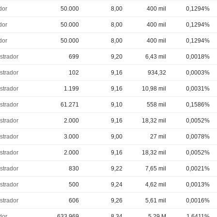
dor
50.000
8,00
400 mil
0,1294%
dor
50.000
8,00
400 mil
0,1294%
dor
50.000
8,00
400 mil
0,1294%
strador
699
9,20
6,43 mil
0,0018%
strador
102
9,16
934,32
0,0003%
strador
1.199
9,16
10,98 mil
0,0031%
strador
61.271
9,10
558 mil
0,1586%
strador
2.000
9,16
18,32 mil
0,0052%
strador
3.000
9,00
27 mil
0,0078%
strador
2.000
9,16
18,32 mil
0,0052%
strador
830
9,22
7,65 mil
0,0021%
strador
500
9,24
4,62 mil
0,0013%
strador
606
9,26
5,61 mil
0,0016%
dor
633.969
8,34
5,29 M
1,6411%