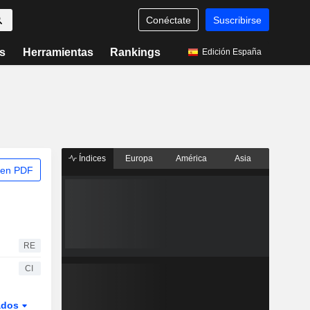
Conéctate
Suscribirse
s
Herramientas
Rankings
Edición España
Índices
Europa
América
Asia
 en PDF
RE
CI
ados