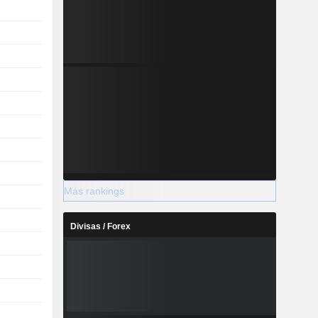
Más rankings
Divisas / Forex