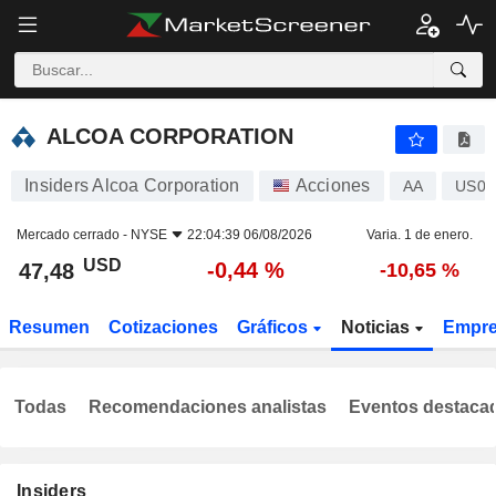
ALCOA CORPORATION
47,48
$
-0,44 %
ALCOA CORPORATION
Insiders Alcoa Corporation
Acciones
AA
US01
Mercado cerrado -
NYSE
22:04:39 06/08/2026
Varia. 1 de enero.
USD
-0,44 %
47,48
-10,65 %
Resumen
Cotizaciones
Gráficos
Noticias
Empr
Todas
Recomendaciones analistas
Eventos destaca
Insiders