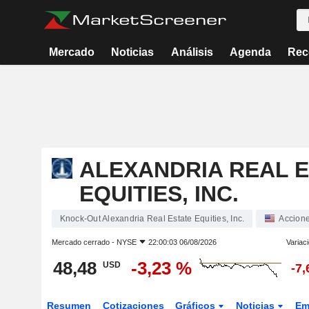
Mercado
Noticias
Análisis
Agenda
Rec
ALEXANDRIA REAL 
EQUITIES, INC.
Knock-Out Alexandria Real Estate Equities, Inc.
Accion
Mercado cerrado -
NYSE
22:00:03 06/08/2026
Variac
48,48
-3,23 %
USD
-7
Resumen
Cotizaciones
Gráficos
Noticias
Em