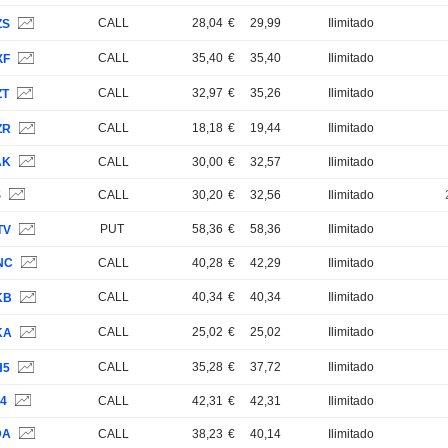
CALL
28,04
€
29,99
Ilimitado
ZS
CALL
35,40
€
35,40
Ilimitado
XF
CALL
32,97
€
35,26
Ilimitado
ZT
CALL
18,18
€
19,44
Ilimitado
ZR
AK
CALL
30,00
€
32,57
Ilimitado
S
CALL
30,20
€
32,56
Ilimitado
PUT
58,36
€
58,36
Ilimitado
TV
NC
CALL
40,28
€
42,29
Ilimitado
CALL
40,34
€
40,34
Ilimitado
KB
CALL
25,02
€
25,02
Ilimitado
KA
CALL
35,28
€
37,72
Ilimitado
H5
14
CALL
42,31
€
42,31
Ilimitado
DA
CALL
38,23
€
40,14
Ilimitado