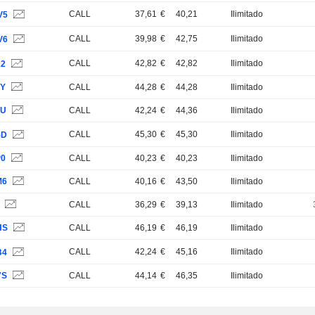
CALL
37,61
€
40,21
Ilimitado
V5
CALL
39,98
€
42,75
Ilimitado
V6
CALL
42,82
€
42,82
Ilimitado
22
8Y
CALL
44,28
€
44,28
Ilimitado
3U
CALL
42,24
€
44,36
Ilimitado
CALL
45,30
€
45,30
Ilimitado
5D
P0
CALL
40,23
€
40,23
Ilimitado
M6
CALL
40,16
€
43,50
Ilimitado
S
CALL
36,29
€
39,13
Ilimitado
HS
CALL
46,19
€
46,19
Ilimitado
CALL
42,24
€
45,16
Ilimitado
B4
7S
CALL
44,14
€
46,35
Ilimitado