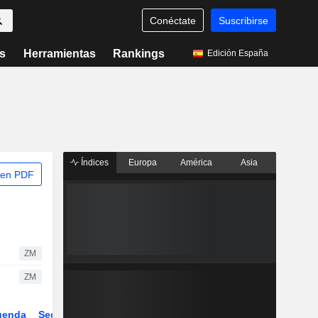
Conéctate
Suscribirse
s
Herramientas
Rankings
Edición España
Índices
Europa
América
Asia
 en PDF
ZM
ZM
genda
Sector
Derivados
ETFs