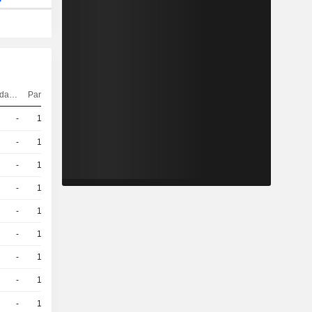
Elasticidad
Paridad
Cotización
-
10
1,720
EUR
-
10
1.63 / 1.66
-
10
1.8 / 1.83
-
10
1.18 / 1.21
-
10
1.34 / 1.37
-
10
1.07 / 1.1
-
10
1.46 / 1.49
-
10
1.63 / 1.66
-
10
1,050
EUR