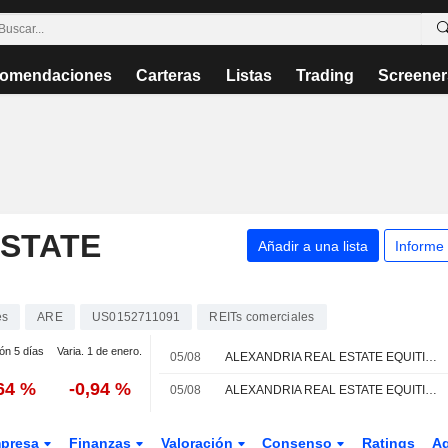
omendaciones
Carteras
Listas
Trading
Screener
ESTATE
Añadir a una lista
Informe
es
ARE
US0152711091
REITs comerciales
ión 5 días
Varia. 1 de enero.
05/08
ALEXANDRIA REAL ESTATE EQUITIES, INC. : Cantor Fitzgerald permanece neutral
,64 %
-0,94 %
05/08
ALEXANDRIA REAL ESTATE EQUITIES, INC. : BNP Paribas da una recomendación de venta
presa
Finanzas
Valoración
Consenso
Ratings
A