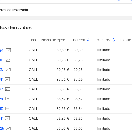
tos de inversión
tos derivados
Tipo
Precio de ejercicio
Barrera
Madurez
CALL
30,39
€
30,39
Ilimitado
Y4
DE
CALL
30,25
€
31,76
Ilimitado
KN
CALL
30,25
€
30,25
Ilimitado
PT
CALL
35,51
€
37,29
Ilimitado
ZC
CALL
35,51
€
35,51
Ilimitado
R8
CALL
38,67
€
38,67
Ilimitado
NZ
CALL
32,23
€
33,84
Ilimitado
DT
CALL
32,23
€
32,23
Ilimitado
CALL
38,03
€
38,03
Ilimitado
XG