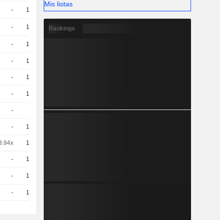
Mis listas
-
10
1,070
EUR
-
10
0,8600
EUR
Rankings
-
10
0,6600
EUR
-
10
0,6100
EUR
-
10
0,6200
EUR
-
10
0,4500
EUR
-
5
1.52 / 1.54
-
10
0,8300
EUR
3.94x
10
1,069
EUR
-
10
0,4500
EUR
-
10
0,6700
EUR
-
10
0,5500
EUR