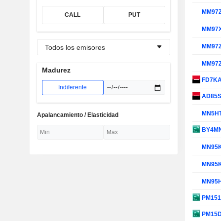
MM97
CALL
PUT
MM97
MM97
Todos los emisores
MM97
Madurez
FD7K
Indiferente
AD85
MN5H
Apalancamiento / Elasticidad
BY4M
MN95
MN95
MN95
PM15
PM15