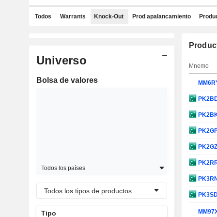
Todos
Warrants
Knock-Out
Prod apalancamiento
Produc
Produc
Universo
Mnemo
Bolsa de valores
MM6R
PK2B
PK2B
PK2G
PK2G
PK2R
Todos los países
PK3R
Todos los tipos de productos
PK3S
MM97
Tipo