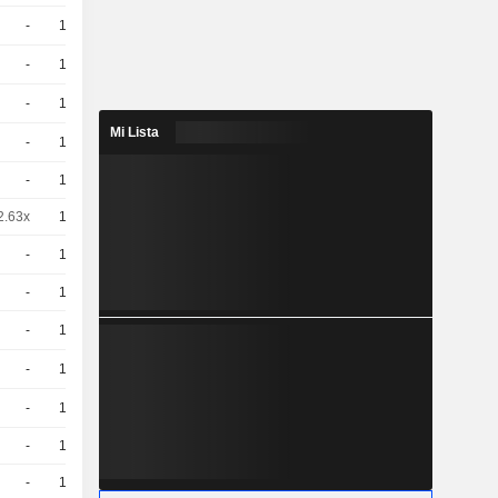
-
10
1,890
EUR
-
10
1,280
EUR
-
10
1,470
EUR
Mi Lista
-
10
2,750
EUR
-
10
1.6 / 1.61
2.63x
10
1,598
EUR
-
10
0,7800
EUR
-
10
0.76 / 0.79
-
10
0,8700
EUR
-
10
2,180
EUR
-
10
1,270
EUR
-
10
0,8700
EUR
-
10
1,060
EUR