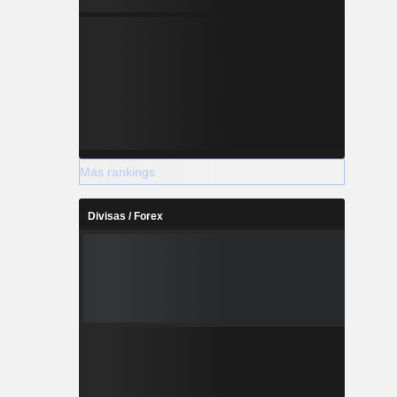
Más rankings
Divisas / Forex