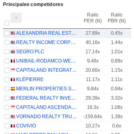
Principales competidores
Ratio
Ratio
PER (N)
PBR (N)
ALEXANDRIA REAL ESTATE EQUITIES, INC.
27.89x
0.45x
REALTY INCOME CORPORATION
40.16x
1.44x
SEGRO PLC
17.14x
1.01x
UNIBAIL-RODAMCO-WESTFIELD SE
9.48x
0.89x
CAPITALAND INTEGRATED COMMERCIAL TRUST
20.66x
1.15x
KLÉPIERRE
11.17x
1.11x
MERLIN PROPERTIES SOCIMI, S.A.
9.84x
0.94x
FEDERAL REALTY INVESTMENT TRUST
29.39x
3.32x
CAPITALAND ASCENDAS REIT
16.3x
1.08x
VORNADO REALTY TRUST
-159.64x
1.39x
COVIVIO
10.27x
0.6x