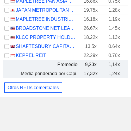
MAPLETREE PAN ASIA COMMERCIAL TRUST
16.86x
0.75x
JAPAN METROPOLITAN FUND INVESTMENT CORPORATION
19.75x
1.28x
MAPLETREE INDUSTRIAL TRUST
16.18x
1.19x
BROADSTONE NET LEASE, INC.
26.67x
1.45x
KLCC PROPERTY HOLDINGS
18.22x
1.13x
SHAFTESBURY CAPITAL PLC
13.5x
0.64x
KEPPEL REIT
22.29x
0.76x
Promedio
9,23x
1,14x
Media ponderada por Capi.
17,32x
1,24x
Otros REITs comerciales