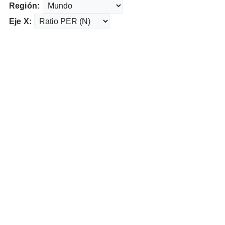
Región:
Eje X: