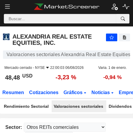
ALEXANDRIA REAL ESTATE EQUITIES, INC.
48,48
$
-3,23 %
ALEXANDRIA REAL ESTATE
EQUITIES, INC.
Valoraciones sectoriales Alexandria Real Estate Equities, 
Mercado cerrado -
NYSE
22:00:03 06/08/2026
Varia. 1 de enero.
USD
-3,23 %
48,48
-0,94 %
Resumen
Cotizaciones
Gráficos
Noticias
Empr
Rendimiento Sectorial
Valoraciones sectoriales
Dividendos 
Sector: