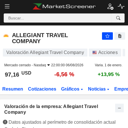
ALLEGIANT TRAVEL COMPANY
97,16
$
-6,56 %
ALLEGIANT TRAVEL
COMPANY
Valoración Allegiant Travel Company
Acciones
Mercado cerrado -
Nasdaq
22:00:00 06/08/2026
Varia. 1 de enero.
USD
-6,56 %
97,16
+13,95 %
Resumen
Cotizaciones
Gráficos
Noticias
Empr
Valoración de la empresa: Allegiant Travel
Company
Datos ajustados al perímetro de consolidación actual