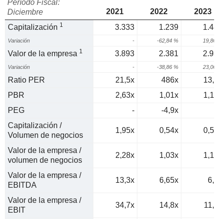
Período Fiscal:
2021
2022
2023
Diciembre
1
Capitalización
3.333
1.239
1.48
Variación
-
-62,84 %
19,86
1
Valor de la empresa
3.893
2.381
2.93
Variación
-
-38,86 %
23,06
Ratio PER
21,5x
486x
13,1
PBR
2,63x
1,01x
1,14
PEG
-
-4,9x
0
Capitalización /
1,95x
0,54x
0,59
Volumen de negocios
Valor de la empresa /
2,28x
1,03x
1,17
volumen de negocios
Valor de la empresa /
13,3x
6,65x
6,2
EBITDA
Valor de la empresa /
34,7x
14,8x
11,7
EBIT