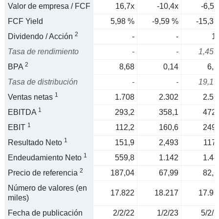
Valor de empresa / FCF
16,7x
-10,4x
-6,55
FCF Yield
5,98 %
-9,59 %
-15,3 
2
Dividendo / Acción
-
-
1,
Tasa de rendimiento
-
-
1,45 
2
BPA
8,68
0,14
6,2
Tasa de distribución
-
-
19,1 
1
Ventas netas
1.708
2.302
2.51
1
EBITDA
293,2
358,1
472,
1
EBIT
112,2
160,6
249,
1
Resultado Neto
151,9
2,493
117,
1
Endeudamiento Neto
559,8
1.142
1.44
2
Precio de referencia
187,04
67,99
82,6
Número de valores (en
17.822
18.217
17.97
miles)
Fecha de publicación
2/2/22
1/2/23
5/2/2