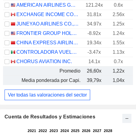
AMERICAN AIRLINES GROUP INC.
121.24x
0.6x
EXCHANGE INCOME CORPORATION
31.81x
2.56x
JUNEYAO AIRLINES CO., LTD
34.97x
1.25x
FRONTIER GROUP HOLDINGS, INC.
-8.92x
1.24x
CHINA EXPRESS AIRLINES CO.,LTD
19.34x
1.55x
CONTROLADORA VUELA COMPAÑÍA DE AVIACIÓN, S.A.B. DE C.V.
-3.47x
1.13x
CHORUS AVIATION INC.
14.1x
0.7x
Promedio
26,60x
1,22x
Media ponderada por Capi.
39,79x
1,04x
Ver todas las valoraciones del sector
Cuenta de Resultados y Estimaciones