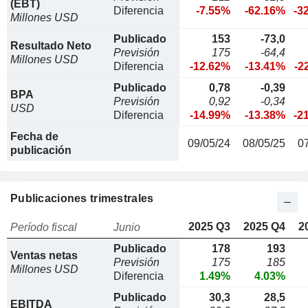
(EBT)
Diferencia
-7.55%
-62.16%
-3
Millones USD
Publicado
153
-73,0
Resultado Neto
Previsión
175
-64,4
Millones USD
Diferencia
-12.62%
-13.41%
-2
Publicado
0,78
-0,39
BPA
Previsión
0,92
-0,34
USD
Diferencia
-14.99%
-13.38%
-2
Fecha de
09/05/24
08/05/25
0
publicación
Publicaciones trimestrales
2025 Q3
2025 Q4
2
Período fiscal
Junio
Publicado
178
193
Ventas netas
Previsión
175
185
Millones USD
Diferencia
1.49%
4.03%
Publicado
30,3
28,5
EBITDA