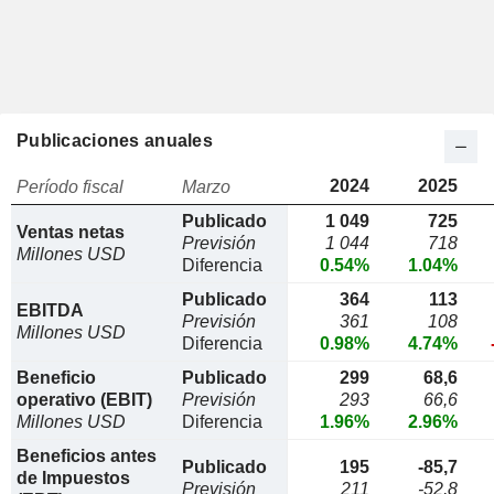
Publicaciones anuales
2024
2025
Período fiscal
Marzo
Publicado
1 049
725
Ventas netas
Previsión
1 044
718
Millones USD
Diferencia
0.54%
1.04%
Publicado
364
113
EBITDA
Previsión
361
108
Millones USD
Diferencia
0.98%
4.74%
Beneficio
Publicado
299
68,6
operativo (EBIT)
Previsión
293
66,6
Millones USD
Diferencia
1.96%
2.96%
Beneficios antes
Publicado
195
-85,7
de Impuestos
Previsión
211
-52,8