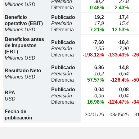
Previsión
30,2
27,8
Millones USD
Diferencia
0.48%
2.43%
Beneficio
Publicado
19,2
17,4
operativo (EBIT)
Previsión
17,9
15,4
Millones USD
Diferencia
7.21%
12.53%
Beneficios antes
Publicado
-7,60
-18,4
de Impuestos
Previsión
-2,55
-7,90
(EBT)
Diferencia
-198.12%
-133.43%
-2
Millones USD
Publicado
-6,86
-14,8
Resultado Neto
Previsión
-16,2
-6,54
Millones USD
Diferencia
57.57%
-126.4%
-5
Publicado
-0,04
-0,08
BPA
Previsión
-0,05
-0,04
USD
Diferencia
16.98%
-124.47%
-3
Fecha de
30/01/25
08/05/25
3
publicación