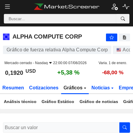
ALPHA COMPUTE CORP
0,1920
$
+5,38 %
ALPHA COMPUTE CORP
Gráfico de fuerza relativa Alpha Compute Corp
Acci
Mercado cerrado -
Nasdaq
22:00:00 07/08/2026
Varia. 1 de enero.
USD
+5,38 %
0,1920
-68,00 %
Resumen
Cotizaciones
Gráficos
Noticias
Empr
Análisis técnico
Gráfico Estático
Gráfico de noticias
Gráf