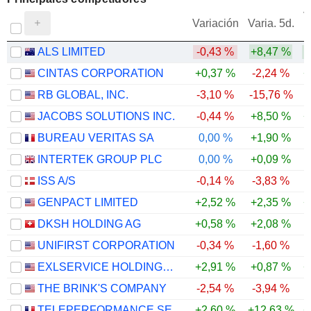
V
Variación
Varia. 5d.
ALS LIMITED
-0,43 %
+8,47 %
CINTAS CORPORATION
+0,37 %
-2,24 %
+
RB GLOBAL, INC.
-3,10 %
-15,76 %
-
JACOBS SOLUTIONS INC.
-0,44 %
+8,50 %
+
BUREAU VERITAS SA
0,00 %
+1,90 %
INTERTEK GROUP PLC
0,00 %
+0,09 %
ISS A/S
-0,14 %
-3,83 %
GENPACT LIMITED
+2,52 %
+2,35 %
+
DKSH HOLDING AG
+0,58 %
+2,08 %
UNIFIRST CORPORATION
-0,34 %
-1,60 %
EXLSERVICE HOLDINGS, INC.
+2,91 %
+0,87 %
+
THE BRINK'S COMPANY
-2,54 %
-3,94 %
TELEPERFORMANCE SE
+2,60 %
+12,63 %
+