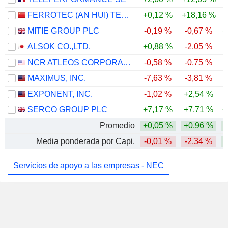
FERROTEC (AN HUI) TECHNOLOGY DEVELOPMENT CO.,LTD
+0,12 %
+18,16 %
-
MITIE GROUP PLC
-0,19 %
-0,67 %
+
ALSOK CO.,LTD.
+0,88 %
-2,05 %
NCR ATLEOS CORPORATION
-0,58 %
-0,75 %
MAXIMUS, INC.
-7,63 %
-3,81 %
EXPONENT, INC.
-1,02 %
+2,54 %
SERCO GROUP PLC
+7,17 %
+7,71 %
+
Promedio
+0,05 %
+0,96 %
Media ponderada por Capi.
-0,01 %
-2,34 %
Servicios de apoyo a las empresas - NEC