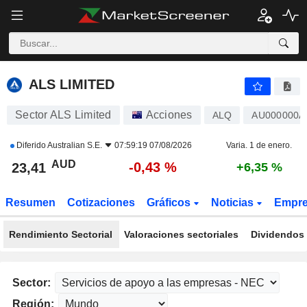
ALS LIMITED
23,41
$
-0,43 %
ALS LIMITED
Sector ALS Limited
Acciones
ALQ
AU000000A
Diferido
Australian S.E.
07:59:19 07/08/2026
Varia. 1 de enero.
AUD
-0,43 %
23,41
+6,35 %
Resumen
Cotizaciones
Gráficos
Noticias
Empr
Rendimiento Sectorial
Valoraciones sectoriales
Dividendos 
Sector:
Región: