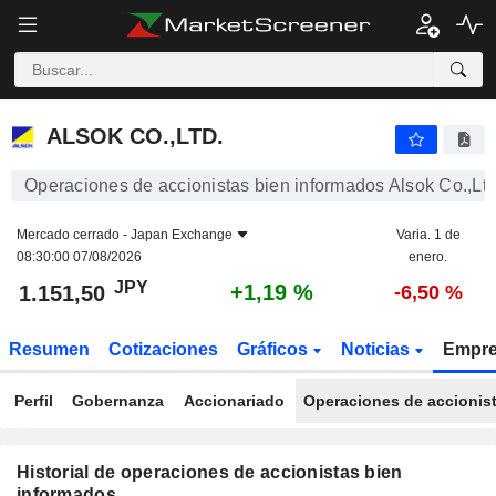
ALSOK CO.,LTD.
1.151,50
¥
+1,19 %
ALSOK CO.,LTD.
Operaciones de accionistas bien informados Alsok Co.,Ltd
Mercado cerrado -
Japan Exchange
Varia. 1 de
08:30:00 07/08/2026
enero.
JPY
+1,19 %
1.151,50
-6,50 %
Resumen
Cotizaciones
Gráficos
Noticias
Empr
Perfil
Gobernanza
Accionariado
Operaciones de accionis
Historial de operaciones de accionistas bien
informados